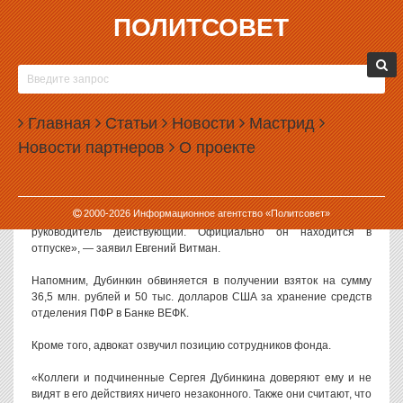
ПОЛИТСОВЕТ
22.12.2011, 11:51
ОТПУСК СЕРГЕЯ ДУБИНКИНА В СИЗО ДЛИТСЯ
УЖЕ 2 ГОДА
Главная
Статьи
Новости
Мастрид
Пребывающий уже два года в СИЗО Сергей Дубинкин
Новости партнеров
О проекте
официально находится в отпуске. Об этом заявил в ходе пресс-
конференции его адвокат.
«Он не является бывшим руководителем свердловского
2000-
2026
Информационное агентство «Политсовет»
отделения Пенсионного фонда России. Сергей Дубинкин —
руководитель действующий. Официально он находится в
отпуске», — заявил Евгений Витман.
Напомним, Дубинкин обвиняется в получении взяток на сумму
36,5 млн. рублей и 50 тыс. долларов США за хранение средств
отделения ПФР в Банке ВЕФК.
Кроме того, адвокат озвучил позицию сотрудников фонда.
«Коллеги и подчиненные Сергея Дубинкина доверяют ему и не
видят в его действиях ничего незаконного. Также они считают, что