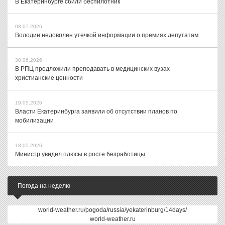
В Екатеринбурге сбили беспилотник
08.07.2026
Володин недоволен утечкой информации о премиях депутатам
30.06.2026
В РПЦ предложили преподавать в медицинских вузах
христианские ценности
19.05.2026
Власти Екатеринбурга заявили об отсутствии планов по
мобилизации
18.05.2026
Министр увидел плюсы в росте безработицы
Погода на неделю
world-weather.ru/pogoda/russia/yekaterinburg/14days/
world-weather.ru