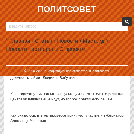
ПОЛИТСОВЕТ
09.12.2011, 12:29
И. О. ГУБЕРНАТОРА СВЕРДЛОВСКОЙ ОБЛАСТИ
АНАТОЛИЙ ГРЕДИН: СПИКЕРОМ
Главная
ЗАКОНОДАТЕЛЬНОГО СОБРАНИЯ БУДЕТ
Статьи
Новости
Мастрид
ЛЮДМИЛА БАБУШКИНА
Новости партнеров
О проекте
Интрига с фамилией нового спикера нового Законодательного
собрания Свердловской области, похоже, близка к завершению.
Как заявил сегодня в ходе встречи с журналистами и.о.
2000-
2026
Информационное агентство «Политсовет»
губернатора Свердловской области Анатолий Гредин, эту
должность займет Людмила Бабушкина.
Как подчеркнул чиновник, консультации на этот счет с разными
центрами влияния еще идут, но вопрос практически решен.
Как оказалось, в этом процессе принимал участие и губернатор
Александр Мишарин.