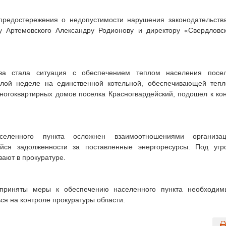
предостережения о недопустимости нарушения законодательств
 Артемовского Александру Родионову и директору «Свердловс
тва стала ситуация с обеспечением теплом населения посе
шлой неделе на единственной котельной, обеспечивающей теп
ногоквартирных домов поселка Красногвардейский, подошел к ко
селенного пункта осложнен взаимоотношениями организац
йся задолженности за поставленные энергоресурсы. Под угр
ают в прокуратуре.
 приняты меры к обеспечению населенного пункта необходи
ся на контроле прокуратуры области.