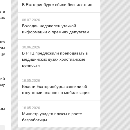
В Екатеринбурге сбили беспилотник
а в
ких
08.07.2026
Володин недоволен утечкой
информации о премиях депутатам
лка
30.06.2026
лом
В РПЦ предложили преподавать в
нцу
медицинских вузах христианские
ценности
ий
19.05.2026
озу
Власти Екатеринбурга заявили об
отсутствии планов по мобилизации
18.05.2026
мым
Министр увидел плюсы в росте
безработицы