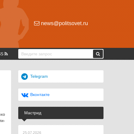
news@politsovet.ru
SS
Telegram
Вконтакте
Мастрид
охо
ти-
25.07.2026