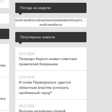
Погода на неделю
world-weather.ru/pogoda/russia/yekaterinburg/14days/
world-weather.ru
Популярные новости
16.07.2026
Патриарх Кирилл назвал советских
правителей безумными
алая
10.07.2026
И снова Первоуральск: удастся
областным властям успокоить
проблемный город?
лся
08.07.2026
Володин недоволен утечкой