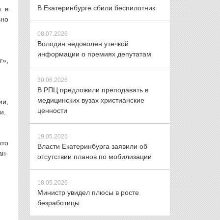
В Екатеринбурге сбили беспилотник
и в
ьно
08.07.2026
Володин недоволен утечкой
информации о премиях депутатам
г»,
30.06.2026
В РПЦ предложили преподавать в
медицинских вузах христианские
ии,
ценности
и.
19.05.2026
что
Власти Екатеринбурга заявили об
ан-
отсутствии планов по мобилизации
18.05.2026
Министр увидел плюсы в росте
безработицы