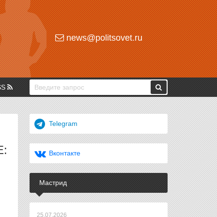
news@politsovet.ru
SS
Telegram
Е:
Вконтакте
Мастрид
25.07.2026