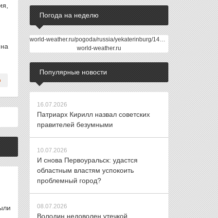
ия,
Погода на неделю
world-weather.ru/pogoda/russia/yekaterinburg/14days/
ина
world-weather.ru
Популярные новости
16.07.2026
Патриарх Кирилл назвал советских
правителей безумными
10.07.2026
И снова Первоуральск: удастся
областным властям успокоить
проблемный город?
08.07.2026
ыли
Володин недоволен утечкой