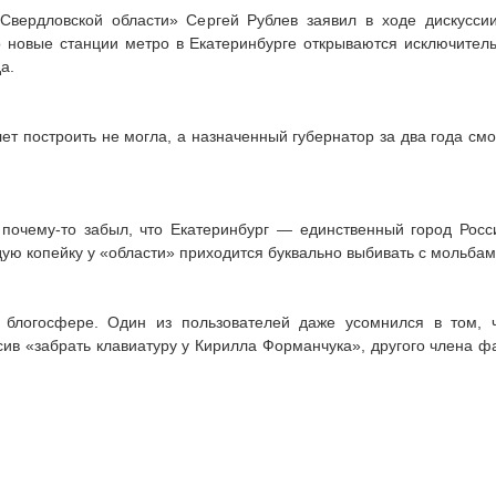
 Свердловской области» Сергей Рублев заявил в ходе дискусси
 новые станции метро в Екатеринбурге открываются исключител
а.
т построить не могла, а назначенный губернатор за два года смо
 почему-то забыл, что Екатеринбург — единственный город Росс
дую копейку у «области» приходится буквально выбивать с мольбам
 блогосфере. Один из пользователей даже усомнился в том, 
в «забрать клавиатуру у Кирилла Форманчука», другого члена ф