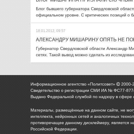
Блог бывшего губернатора Свердловской облас
официальном уровне. С критических позиций о б
18.01.2012, 09:57
АЛЕКСАНДРУ МИШАРИНУ ОПЯТЬ НЕ ПО
Губернатор Свердловской области Александр М
сетях. Такой вывод можно сделать из исследова
Информационное агентство «Политсовет»
2000-
Свидетельство о регистрации СМИ ИА № ФС77-8774
Выдано Федеральной службой по надзору в сфере 
Материалы, размещённые на данном сайте, не могу
интеллекта, нейронных сетей и аналогичных техно
противоречащее данному дисклеймеру, является н
Российской Федерации.