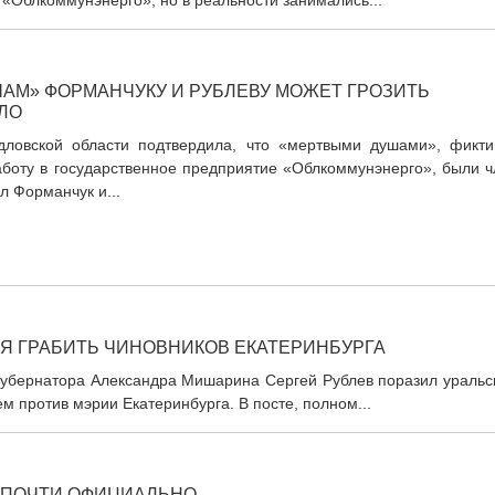
«Облкоммунэнерго», но в реальности занимались...
АМ» ФОРМАНЧУКУ И РУБЛЕВУ МОЖЕТ ГРОЗИТЬ
ЛО
дловской области подтвердила, что «мертвыми душами», фикти
боту в государственное предприятие «Облкоммунэнерго», были ч
л Форманчук и...
Я ГРАБИТЬ ЧИНОВНИКОВ ЕКАТЕРИНБУРГА
 губернатора Александра Мишарина Сергей Рублев поразил уральс
 против мэрии Екатеринбурга. В посте, полном...
 ПОЧТИ ОФИЦИАЛЬНО