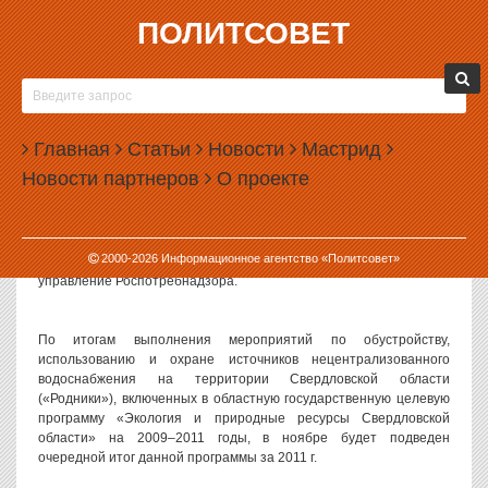
ПОЛИТСОВЕТ
07.11.2011, 11:38
РОДНИКИ В СВЕРДЛОВСКОЙ ОБЛАСТИ ПО-
ПРЕЖНЕМУ ОПАСНЫ ДЛЯ ЗДОРОВЬЯ
Главная
Статьи
Новости
Мастрид
На территории Свердловской области уже 11 лет действует
Новости партнеров
О проекте
областная государственная целевая программа «Родники». За
эти годы в области было обустроено более 3 тысяч источников
нецентрализованного водоснабжения. Большая их часть — в
малых населенных пунктах, где колодцы и родники зачастую
2000-
2026
Информационное агентство «Политсовет»
являются единственными источниками питьевой воды, сообщает
управление Роспотребнадзора.
По итогам выполнения мероприятий по обустройству,
использованию и охране источников нецентрализованного
водоснабжения на территории Свердловской области
(«Родники»), включенных в областную государственную целевую
программу «Экология и природные ресурсы Свердловской
области» на 2009–2011 годы, в ноябре будет подведен
очередной итог данной программы за 2011 г.