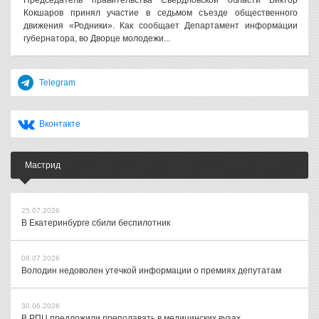
Председатель правительства Свердловской области Виктор
Кокшаров принял участие в седьмом съезде общественного
движения «Родники». Как сообщает Департамент информации
губернатора, во Дворце молодежи...
Telegram
Вконтакте
Мастрид
25.07.2026
В Екатеринбурге сбили беспилотник
08.07.2026
Володин недоволен утечкой информации о премиях депутатам
30.06.2026
В РПЦ предложили преподавать в медицинских вузах