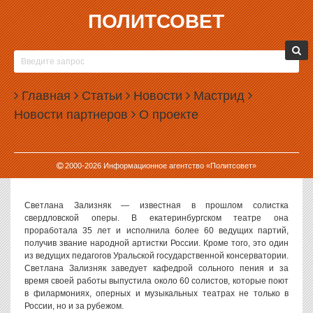
ПОЛИТСОВЕТ
25.10.2011, 14:47
ЕКАТЕРИНБУРГСКУЮ ОПЕРУ ВОЗГЛАВИТ
ПЕВИЦА-ПРОФЕССОР СВЕТЛАНА ЗАЛИЗНЯК
Главная
Статьи
Новости
Мастрид
Новым художественным руководителем оперы
Новости партнеров
О проекте
Екатеринбургского театра оперы и балета стала певица и
профессор Уральской консерватории Светлана Зализняк.
Должности худрука оперы в театре не было последние несколько
лет, теперь же у оперной труппы вновь появился собственный
2000-
2026
Информационное агентство «Политсовет»
руководитель.
Светлана Зализняк — известная в прошлом солистка
свердловской оперы. В екатеринбургском театре она
проработала 35 лет и исполнила более 60 ведущих партий,
получив звание народной артистки России. Кроме того, это один
из ведущих педагогов Уральской государственной консерватории.
Светлана Зализняк заведует кафедрой сольного пения и за
время своей работы выпустила около 60 солистов, которые поют
в филармониях, оперных и музыкальных театрах не только в
России, но и за рубежом.