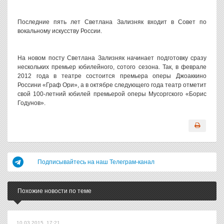
Последние пять лет Светлана Зализняк входит в Совет по
вокальному искусству России.
На новом посту Светлана Зализняк начинает подготовку сразу
нескольких премьер юбилейного, сотого сезона. Так, в феврале
2012 года в театре состоится премьера оперы Джоаккино
Россини «Граф Ори», а в октябре следующего года театр отметит
свой 100-летний юбилей премьерой оперы Мусоргского «Борис
Годунов».
Подписывайтесь на наш Телеграм-канал
Похожие новости по теме
10.03.2015, 17:21