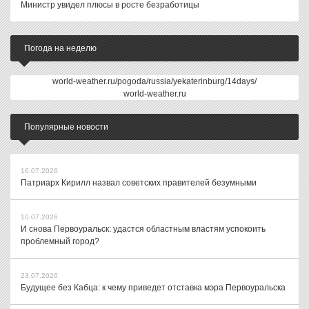
Министр увидел плюсы в росте безработицы
Погода на неделю
world-weather.ru/pogoda/russia/yekaterinburg/14days/
world-weather.ru
Популярные новости
16.07.2026
Патриарх Кирилл назвал советских правителей безумными
10.07.2026
И снова Первоуральск: удастся областным властям успокоить
проблемный город?
23.07.2026
Будущее без Кабца: к чему приведет отставка мэра Первоуральска