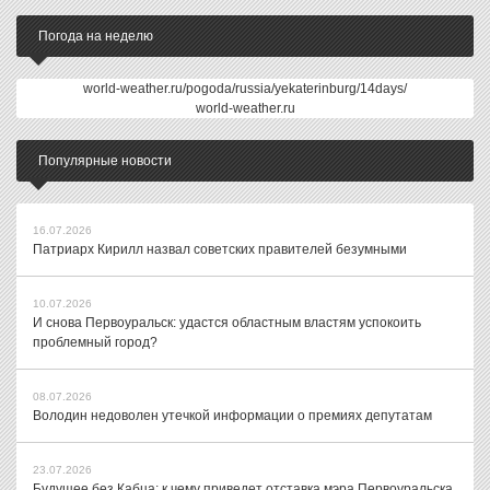
Погода на неделю
world-weather.ru/pogoda/russia/yekaterinburg/14days/
world-weather.ru
Популярные новости
16.07.2026
Патриарх Кирилл назвал советских правителей безумными
10.07.2026
И снова Первоуральск: удастся областным властям успокоить
проблемный город?
08.07.2026
Володин недоволен утечкой информации о премиях депутатам
23.07.2026
Будущее без Кабца: к чему приведет отставка мэра Первоуральска