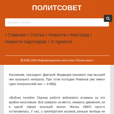
ПОЛИТСОВЕТ
24.10.2011, 16:16
КАЗАКИ НЕДОВОЛЬНЫ РАБОТОЙ ВЛАДИМИРА
РОМАНОВА
Главная
Статьи
Новости
Мастрид
Информационный центр «Славянский» публикует результаты
Новости партнеров
О проекте
обзорного опроса казаков и атаманов с оценкой событий,
произошедших в казачестве за год с момента избрания
Владимира Романова атаманом Оренбургского войскового
казачьего общества. Как показал опрос, большинство казаков
2000-
2026
Информационное агентство «Политсовет»
недовольны работой генерала.
Напомним, президент Дмитрий Медведев присвоил ему высший
чин казачьего генерала. При этом господин Романов уже имеет
один генеральский чин — в МВД.
«Войско погибло. Оценка работе войскового атамана за это
крайне негативная. Всё замерло на месте, никакого движения, ни
в одной сфере казачьей жизни. Жизнь ОВКО просто
остановилась. У нас, у оренбургских казаков, раньше вообще не