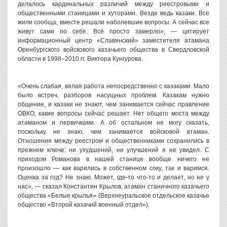
делалось кардинальных различий между реестровыми и
общественными станицами и хуторами. Везде ведь казаки. Все
жили сообща, вместе решали наболевшие вопросы. А сейчас все
живут сами по себе. Всё просто замерло», — цитирует
информационный центр «Славянский» заместителя атамана
Оренбургского войскового казачьего общества в Свердловской
области в 1998–2010 гг. Виктора Кунгурова.
«Очень слабая, вялая работа непосредственно с казаками. Мало
было встреч, разборов насущных проблем. Казакам нужно
общение, и казаки не знают, чем занимается сейчас правление
ОВКО, какие вопросы сейчас решает. Нет общего моста между
атаманом и первичками. А об остальном не могу сказать,
поскольку не знаю, чем занимается войсковой атаман.
Отношения между реестром и общественниками сохранились в
прежнем ключе: ни ухудшений, ни улучшений я не увидел. С
приходом Романова в нашей станице вообще ничего не
произошло — как варились в собственном соку, так и варимся.
Оценка за год? Не знаю. Может, где-то что-то и делает, но не у
нас», — сказал Константин Крылов, атаман станичного казачьего
общества «Белые крылья» (Верхнеуральское отдельское казачье
общество «Второй казачий военный отдел»).