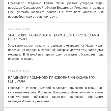
Президент Владимир Путин своим указом утвердил вице-
премьера Свердловской области Владимира Романова атаманом
Оренбургского казачьего войска. На этот пост чиновник был
переизбран еще в прошлом году. ...
29.01.2014, 16:06
УРАЛЬСКИЕ КАЗАКИ ХОТЯТ БОРОТЬСЯ С ПРОТЕСТАМИ
НА УКРАИНЕ
Уральские казаки начали готовиться к отправке на Украину для
пресечения народных волнений, которые длятся там более двух
месяцев. В ближайшее время для разведки обстановки туда
намерен выехать...
24.10.2011, 13:18
ВЛАДИМИРУ РОМАНОВУ ПРИСВОЕН ЧИН КАЗАЧЬЕГО
ГЕНЕРАЛА
Президент России Дмитрий Медведев присвоил высший чин
казачьего генерала Романову Владимиру Ивановичу — атаману
Оренбургского войскового казачьего общества. Напомним,
господин Романов уже имеет...