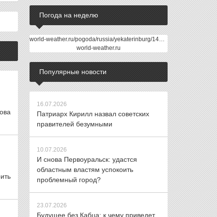
Погода на неделю
world-weather.ru/pogoda/russia/yekaterinburg/14days/
world-weather.ru
Популярные новости
16.07.2026
ова
Патриарх Кирилл назвал советских
правителей безумными
10.07.2026
И снова Первоуральск: удастся
областным властям успокоить
ить
проблемный город?
23.07.2026
Будущее без Кабца: к чему приведет