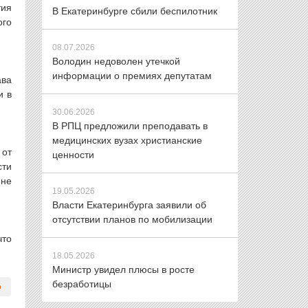
тия
В Екатеринбурге сбили беспилотник
ого
08.07.2026
Володин недоволен утечкой
информации о премиях депутатам
ава
и в
30.06.2026
В РПЦ предложили преподавать в
медицинских вузах христианские
 от
ценности
сти
 не
19.05.2026
Власти Екатеринбурга заявили об
отсутствии планов по мобилизации
что
18.05.2026
Министр увидел плюсы в росте
безработицы