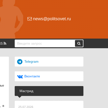
news@politsovet.ru
SS
Telegram
Вконтакте
чье
Мастрид
, в
25.07.2026