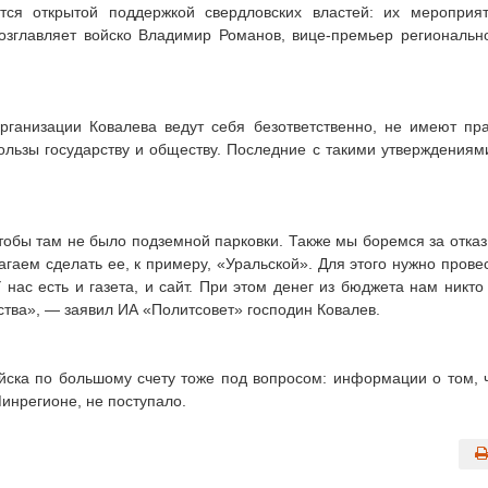
тся открытой поддержкой свердловских властей: их мероприя
озглавляет войско Владимир Романов, вице-премьер региональн
организации Ковалева ведут себя безответственно, не имеют пр
ользы государству и обществу. Последние с такими утверждениям
тобы там не было подземной парковки. Также мы боремся за отказ
гаем сделать ее, к примеру, «Уральской». Для этого нужно прове
нас есть и газета, и сайт. При этом денег из бюджета нам никто
ства», — заявил ИА «Политсовет» господин Ковалев.
войска по большому счету тоже под вопросом: информации о том, 
Минрегионе, не поступало.