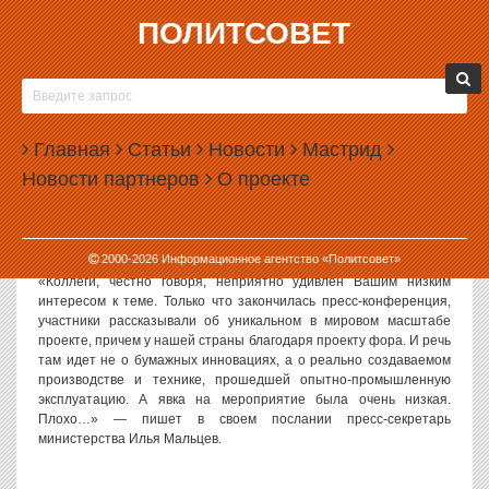
ПОЛИТСОВЕТ
07.10.2011, 15:04
СВЕРДЛОВСКИЙ МИНПРОМ ОБИДЕЛСЯ НА
ЖУРНАЛИСТОВ
Главная
Статьи
Новости
Мастрид
Пресс-служба министерства промышленности и науки
Новости партнеров
О проекте
Свердловской области разослала сегодня журналистам гневное
письмо, в котором обвинила их в отсутствии интереса к
мероприятиям, проводимым ведомством.
2000-
2026
Информационное агентство «Политсовет»
«Коллеги, честно говоря, неприятно удивлен Вашим низким
интересом к теме. Только что закончилась пресс-конференция,
участники рассказывали об уникальном в мировом масштабе
проекте, причем у нашей страны благодаря проекту фора. И речь
там идет не о бумажных инновациях, а о реально создаваемом
производстве и технике, прошедшей опытно-промышленную
эксплуатацию. А явка на мероприятие была очень низкая.
Плохо…» — пишет в своем послании пресс-секретарь
министерства Илья Мальцев.