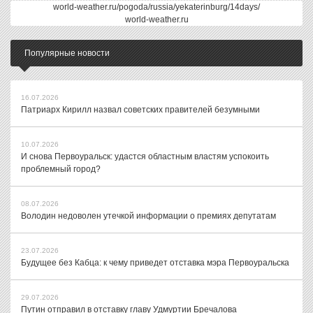
world-weather.ru/pogoda/russia/yekaterinburg/14days/
world-weather.ru
Популярные новости
16.07.2026
Патриарх Кирилл назвал советских правителей безумными
10.07.2026
И снова Первоуральск: удастся областным властям успокоить
проблемный город?
08.07.2026
Володин недоволен утечкой информации о премиях депутатам
23.07.2026
Будущее без Кабца: к чему приведет отставка мэра Первоуральска
29.07.2026
Путин отправил в отставку главу Удмуртии Бречалова