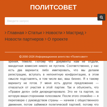
ПОЛИТСОВЕТ
15.09.2011, 10:54
МИХАИЛ ПРОХОРОВ ОТРЕКСЯ ОТ «ПРАВОГО
ДЕЛА»
Главная
Статьи
Новости
Мастрид
Лидер «Правого дела» Михаил Прохоров предложил своим
Новости партнеров
О проекте
сторонникам выйти из этой партии и сформировать новую,
сообщает РИА «Новости».
2000-
2026
Информационное агентство «Политсовет»
«Съезд фальсифицирован, но судиться, с формальной точки
зрения, тяжело. Потому что документы нам не отдали,
мандатная комиссия никого не пустила. Соответственно, у нас
есть два варианта: либо имитировать, что мы делаем
регистрацию, вступать в непонятную конфронтацию, в этом
смысле подставлять, в том числе вас, ваш бизнес. Я к такому
варианту не готов. У меня есть другое предложение —
отказаться от участия в этой партии. Так и объяснить, что
«Правое дело» себя дискредитировало. Это не та партия, за
которую ваши сторонники голосовали. После этого спокойно — я
переговорю с руководством страны — начнем с общественного
движения, потом займемся политической партией, потому что