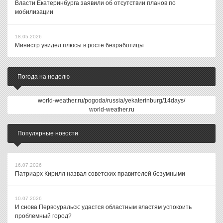
Власти Екатеринбурга заявили об отсутствии планов по
мобилизации
18.05.2026
Министр увидел плюсы в росте безработицы
Погода на неделю
world-weather.ru/pogoda/russia/yekaterinburg/14days/
world-weather.ru
Популярные новости
16.07.2026
Патриарх Кирилл назвал советских правителей безумными
10.07.2026
И снова Первоуральск: удастся областным властям успокоить
проблемный город?