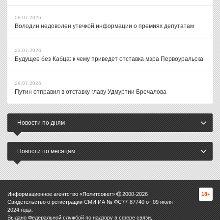
08.07.2026
Володин недоволен утечкой информации о премиях депутатам
23.07.2026
Будущее без Кабца: к чему приведет отставка мэра Первоуральска
29.07.2026
Путин отправил в отставку главу Удмуртии Бречалова
Новости по дням
Новости по месяцам
Информационное агентство «Политсовет»
2000-
2026
18+
Свидетельство о регистрации СМИ ИА № ФС77-87740 от 09 июля
2024 года.
Выдано Федеральной службой по надзору в сфере связи,