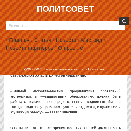
ПОЛИТСОВЕТ
28.07.2011, 12:28
ВЯЧЕСЛАВ ЛАШМАНКИН ПООБЕЩАЛ БЫТЬ
БЛИЖЕ К ЛЮДЯМ
Главная
Статьи
Новости
Мастрид
Работа по профилактике экстремизма должна вестись в первую
Новости партнеров
О проекте
очередь среди молодых людей и должна проводиться как в
формальных, так и в неформальных объединениях. Об этом шла
речь на очередном заседании областной межведомственной
комиссии по профилактике экстремизма, которое провел ее
2000-
2026
Информационное агентство «Политсовет»
председатель, руководитель администрации губернатора
Свердловской области Вячеслав Лашманкин.
«Главной направленностью профилактики проявлений
экстремизма в муниципальных образованиях должна быть
работа с людьми — непосредственная и ежедневная. Именно
там, где люди живут, работают, учатся и отдыхают, и нужно вести
эту важную работу», — заявил чиновник.
Он отметил, что в поле зрения местных властей должны быть