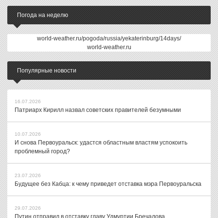
Погода на неделю
world-weather.ru/pogoda/russia/yekaterinburg/14days/
world-weather.ru
Популярные новости
16.07.2026
Патриарх Кирилл назвал советских правителей безумными
10.07.2026
И снова Первоуральск: удастся областным властям успокоить
проблемный город?
23.07.2026
Будущее без Кабца: к чему приведет отставка мэра Первоуральска
29.07.2026
Путин отправил в отставку главу Удмуртии Бречалова