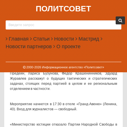
ПОЛИТСОВЕТ
27.06.2011, 16:00
РУКОВОДСТВО СВЕРДЛОВСКОГО ОТДЕЛЕНИЯ
ПАРТИИ НАРОДНОЙ СВОБОДЫ ДАСТ ПРЕСС-
Главная
КОНФЕРЕНЦИЮ В ЕКАТЕРИНБУРГЕ
Статьи
Новости
Мастрид
Новости партнеров
О проекте
В среду, 29 июня, состоится пресс-конференция Свердловского
регионального отделения Партии Народной Свободы «За
Россию без произвола и коррупции». Лидер организации,
депутат Екатеринбургской городской Думы Леонид Волков и
2000-
2026
Информационное агентство «Политсовет»
члены координационного совета Александр Грезев, Александр
Предеин, Лариса Бузунова, Федор Крашенинников, Эдуард
Журавлев расскажут о будущих тактических и стратегических
задачах, стоящих перед партией в целом и ее региональным
отделением в частности.
Мероприятие начнется в 17:30 в отеле «Гранд-Авеню» (Ленина,
40). Вход для журналистов — свободный.
«Министерство юстиции отказало Партии Народной Свободы в