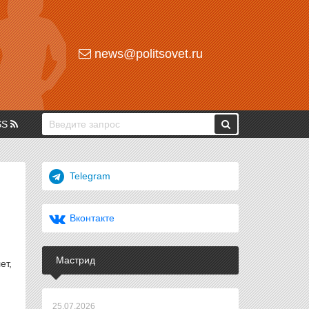
news@politsovet.ru
SS
Telegram
Вконтакте
Мастрид
ет,
25.07.2026