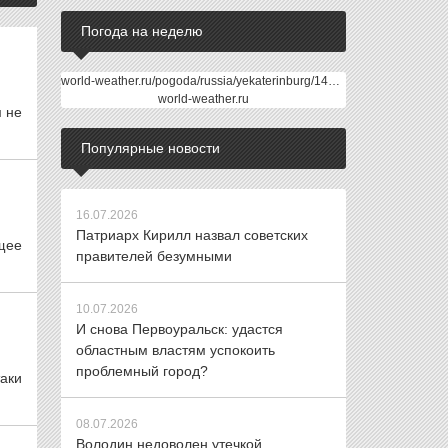
Погода на неделю
world-weather.ru/pogoda/russia/yekaterinburg/14days/
world-weather.ru
 не
Популярные новости
16.07.2026
Патриарх Кирилл назвал советских
щее
правителей безумными
10.07.2026
И снова Первоуральск: удастся
областным властям успокоить
проблемный город?
аки
08.07.2026
Володин недоволен утечкой