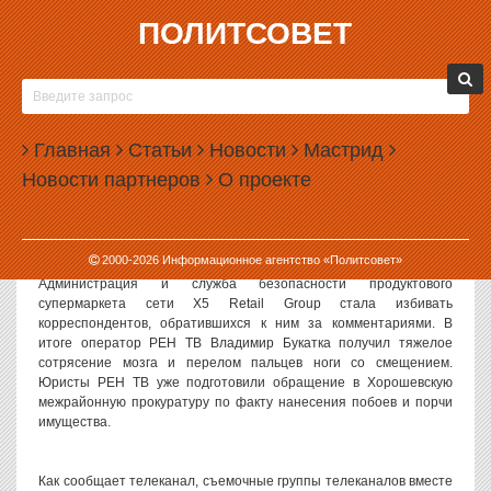
ПОЛИТСОВЕТ
26.05.2011, 15:10
СОТРУДНИКИ МОСКОВСКОЙ «ПЯТЕРОЧКИ»
ИЗБИЛИ ЖУРНАЛИСТОВ СРАЗУ НЕСКОЛЬКИХ
Главная
ТЕЛЕКАНАЛОВ
Статьи
Новости
Мастрид
Новости партнеров
О проекте
На журналистов федеральных российских телеканалов
совершено жестокое нападение в столичном магазине
«Пятерочка» по адресу: Хорошевское шоссе, дом 25.
2000-
2026
Информационное агентство «Политсовет»
Администрация и служба безопасности продуктового
супермаркета сети X5 Retail Group стала избивать
корреспондентов, обратившихся к ним за комментариями. В
итоге оператор РЕН ТВ Владимир Букатка получил тяжелое
сотрясение мозга и перелом пальцев ноги со смещением.
Юристы РЕН ТВ уже подготовили обращение в Хорошевскую
межрайонную прокуратуру по факту нанесения побоев и порчи
имущества.
Как сообщает телеканал, съемочные группы телеканалов вместе