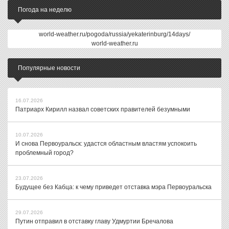
Погода на неделю
world-weather.ru/pogoda/russia/yekaterinburg/14days/
world-weather.ru
Популярные новости
16.07.2026
Патриарх Кирилл назвал советских правителей безумными
10.07.2026
И снова Первоуральск: удастся областным властям успокоить
проблемный город?
23.07.2026
Будущее без Кабца: к чему приведет отставка мэра Первоуральска
29.07.2026
Путин отправил в отставку главу Удмуртии Бречалова