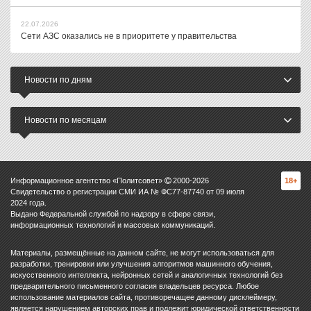
22.07.2026
Сети АЗС оказались не в приоритете у правительства
Новости по дням
Новости по месяцам
Информационное агентство «Политсовет»
2000-
2026
18+
Свидетельство о регистрации СМИ ИА № ФС77-87740 от 09 июля
2024 года.
Выдано Федеральной службой по надзору в сфере связи,
информационных технологий и массовых коммуникаций.
Материалы, размещённые на данном сайте, не могут использоваться для
разработки, тренировки или улучшения алгоритмов машинного обучения,
искусственного интеллекта, нейронных сетей и аналогичных технологий без
предварительного письменного согласия владельцев ресурса. Любое
использование материалов сайта, противоречащее данному дисклеймеру,
является нарушением авторских прав и подлежит юридической ответственности