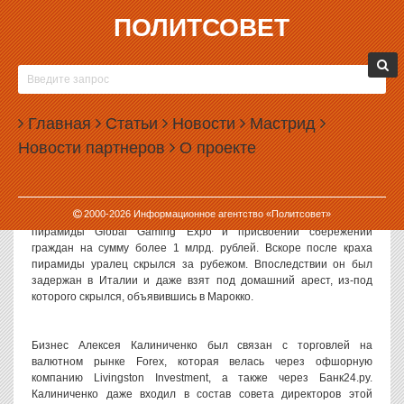
ПОЛИТСОВЕТ
23.05.2011, 09:01
АЛЕКСЕЯ КАЛИНИЧЕНКО ВЕРНУЛИ НА УРАЛ
Экстрадированного неделю назад из Марокко свердловчанина
Главная
Статьи
Новости
Мастрид
Алексея Калиниченко доставили в Екатеринбург. Как сообщили
Новости партнеров
О проекте
журналистам в пресс-службе окружного главка МВД, он водворен
в СИЗО № 1, с задержанным проводятся следственные действия.
2000-
2026
Информационное агентство «Политсовет»
Напомним, Калиниченко подозревается в создании финансовой
пирамиды Global Gaming Expo и присвоении сбережений
граждан на сумму более 1 млрд. рублей. Вскоре после краха
пирамиды уралец скрылся за рубежом. Впоследствии он был
задержан в Италии и даже взят под домашний арест, из-под
которого скрылся, объявившись в Марокко.
Бизнес Алексея Калиниченко был связан с торговлей на
валютном рынке Forex, которая велась через офшорную
компанию Livingston Investment, а также через Банк24.ру.
Калиниченко даже входил в состав совета директоров этой