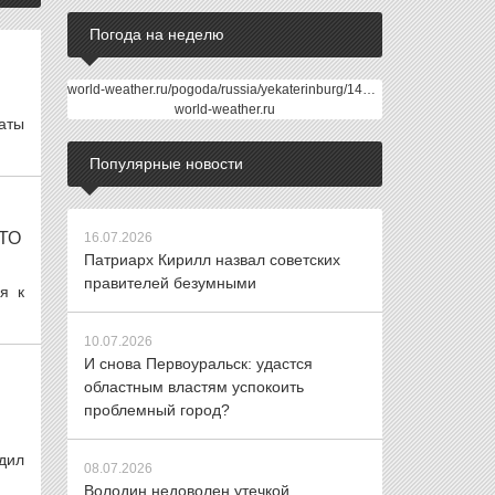
Погода на неделю
world-weather.ru/pogoda/russia/yekaterinburg/14days/
world-weather.ru
аты
Популярные новости
ТО
16.07.2026
Патриарх Кирилл назвал советских
правителей безумными
я к
10.07.2026
И снова Первоуральск: удастся
областным властям успокоить
проблемный город?
дил
08.07.2026
Володин недоволен утечкой