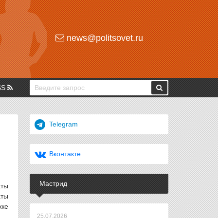
news@politsovet.ru
SS
Telegram
Вконтакте
Мастрид
аты
аты
жке
25.07.2026