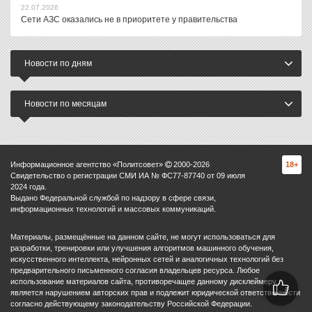
22.07.2026
Сети АЗС оказались не в приоритете у правительства
Новости по дням
Новости по месяцам
Информационное агентство «Политсовет»
2000-
2026
18+
Свидетельство о регистрации СМИ ИА № ФС77-87740 от 09 июля
2024 года.
Выдано Федеральной службой по надзору в сфере связи,
информационных технологий и массовых коммуникаций.
Материалы, размещённые на данном сайте, не могут использоваться для
разработки, тренировки или улучшения алгоритмов машинного обучения,
искусственного интеллекта, нейронных сетей и аналогичных технологий без
предварительного письменного согласия владельцев ресурса. Любое
использование материалов сайта, противоречащее данному дисклеймеру,
является нарушением авторских прав и подлежит юридической ответственности
согласно действующему законодательству Российской Федерации.