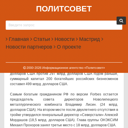
ПОЛИТСОВЕТ
15.04.2011, 13:31
FORBES: РОССИЙСКИЕ ОЛИГАРХИ «СТОЯТ»
ПОЧТИ 500 МЛРД. ДОЛЛАРОВ США
Главная
Статьи
Новости
Мастрид
Российское издание Forbes опубликовало рейтинг богатейших
Новости партнеров
О проекте
бизнесменов страны. В списке на этот раз 101 миллиардер
против прошлогодних 62. Всего в нем 200 предпринимателей, а
не 100, как в последние годы, сообщает РИА Новости.
2000-
2026
Информационное агентство «Политсовет»
Совокупное богатство первой сотни составило $32 млрд.
долларов США против 297 млрд. долларов США годом раньше,
суммарный капитал 200 богатейших российских бизнесменов
составил 499 млрд. долларов США.
Самым богатым гражданином РФ по версии Forbes остается
председатель совета директоров Новолипецкого
металлургического комбината Владимир Лисин. (24 млрд.
долларов США). На втором месте после двухлетнего отсутствия в
тройке утвердился генеральный директор «Северстали» Алексей
Мордашов (18,5 млрд. долларов США). Глава группы ОНЭКСИМ
Михаил Прохоров занял третье место с 18 млрд. долларов США.