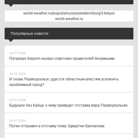
world-weather.ru/pogoda/russia/yekaterinburg/14days/
world-weather.ru
Популярные новости
16.07.2026
Патриарх Кирилл назвал советских правителей безумными
10.07.2026
И снова Первоуральск: удастся областным властям успокоить
проблемный город?
23.07.2026
Будущее без Кабца: к чему приведет отставка мэра Первоуральска
29.07.2026
Путин отправил в отставку главу Удмуртии Бречалова