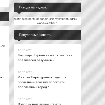
Погода на неделю
world-weather.ru/pogoda/russia/yekaterinburg/14days/
world-weather.ru
Популярные новости
иной
16.07.2026
Патриарх Кирилл назвал советских
правителей безумными
10.07.2026
ых с
И снова Первоуральск: удастся
областным властям успокоить
проблемный город?
08.07.2026
Володин недоволен утечкой