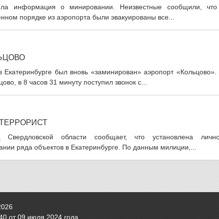
ила информация о минировании. Неизвестные сообщили, что
енном порядке из аэропорта были эвакуированы все...
ЬЦОВО
 в Екатеринбурге был вновь «заминирован» аэропорт «Кольцово».
во, в 8 часов 31 минуту поступил звонок с...
ЕТЕРРОРИСТ
ВД Свердловской области сообщает, что установлена лично
нии ряда объектов в Екатеринбурге. По данным милиции,...
2026
0 от 09 июля 2024 года.