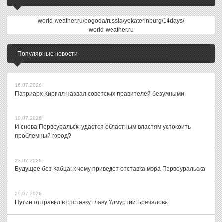
world-weather.ru/pogoda/russia/yekaterinburg/14days/
world-weather.ru
Популярные новости
16.07.2026
Патриарх Кирилл назвал советских правителей безумными
10.07.2026
И снова Первоуральск: удастся областным властям успокоить
проблемный город?
23.07.2026
Будущее без Кабца: к чему приведет отставка мэра Первоуральска
29.07.2026
Путин отправил в отставку главу Удмуртии Бречалова