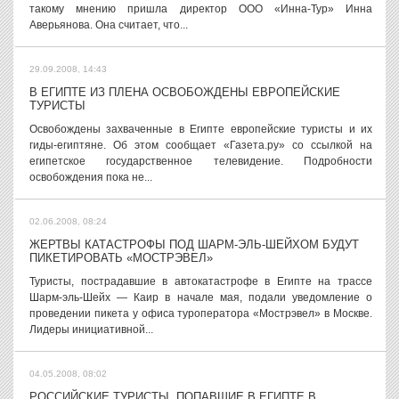
такому мнению пришла директор ООО «Инна-Тур» Инна
Аверьянова. Она считает, что...
29.09.2008, 14:43
В ЕГИПТЕ ИЗ ПЛЕНА ОСВОБОЖДЕНЫ ЕВРОПЕЙСКИЕ
ТУРИСТЫ
Освобождены захваченные в Египте европейские туристы и их
гиды-египтяне. Об этом сообщает «Газета.ру» со ссылкой на
египетское государственное телевидение. Подробности
освобождения пока не...
02.06.2008, 08:24
ЖЕРТВЫ КАТАСТРОФЫ ПОД ШАРМ-ЭЛЬ-ШЕЙХОМ БУДУТ
ПИКЕТИРОВАТЬ «МОСТРЭВЕЛ»
Туристы, пострадавшие в автокатастрофе в Египте на трассе
Шарм-эль-Шейх — Каир в начале мая, подали уведомление о
проведении пикета у офиса туроператора «Мострэвел» в Москве.
Лидеры инициативной...
04.05.2008, 08:02
РОССИЙСКИЕ ТУРИСТЫ, ПОПАВШИЕ В ЕГИПТЕ В