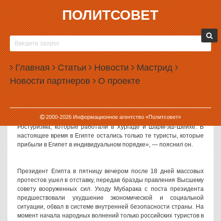
ПОЛИТСОВЕТ
14.02.2011, 07:53
ВСЕ РУССКИЕ ТУРИСТЫ ПОКИНУЛИ ЕГИПЕТ
Все российские туристы, которые находились на курортах
Главная
Статьи
Новости
Мастрид
Египта, вернулись в Россию, заявил РИА «Новости» пресс-
Новости партнеров
О проекте
секретарь Ростуризма Олег Мосеев.
«Только что мы встретили последний рейс, на котором
2000-
2026
Информационное агентство «Политсовет»
прилетели наши туристы. Закончили свою работу представители
Ростуризма, которые работали в Хургаде и Шарм-эш-Шейхе. В
настоящее время в Египте остались только те туристы, которые
прибыли в Египет в индивидуальном порядке», — пояснил он.
Президент Египта в пятницу вечером после 18 дней массовых
протестов ушел в отставку, передав бразды правления Высшему
совету вооруженных сил. Уходу Мубарака с поста президента
предшествовали ухудшение экономической и социальной
ситуации, обвал в системе внутренней безопасности страны. На
момент начала народных волнений только российских туристов в