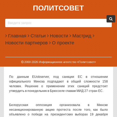
ПОЛИТСОВЕТ
31.01.2011, 12:07
СЫНОВЬЯ АЛЕКСАНДРА ЛУКАШЕНКО
ЗАНЕСЕНЫ В ЧЕРНЫЙ СПИСОК ЕС
Главная
Статьи
Новости
Мастрид
Виктор и Дмитрий Лукашенко — сыновья президента Белоруссии
Новости партнеров
О проекте
Александра Лукашенко — внесены в черный список белорусских
госчиновников, которым Европейский союз (ЕС) намерен
запретить въезд в страны сообщества, а также заморозить их
финансовые авуары при наличии таковых, передает РИА
2000-
2026
Информационное агентство «Политсовет»
«Новости» со ссылкой на интернет-ресурс EUobserver.
По данным EUobserver, под санкции ЕС в отношении
официального Минска подпадают в общей сложности 158
человек. Решение о применении этих санкций предстоит
утвердить в понедельник в Брюсселе главам МИД 27 стран ЕС.
Белорусская оппозиция организовала в Минске
несанкционированную акцию протеста после того, как было
объявлено о победе на президентских выборах 19 декабря