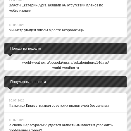
19.05.2026
Власти Екатеринбурга заявили об отсутствии планов по
мобилизации
18.05.2026
Министр увидел плюсы в росте безработицы
Погода на неделю
world-weather.ru/pogoda/russia/yekaterinburg/14days/
world-weather.ru
Популярные новости
16.07.2026
Патриарх Кирилл назвал советских правителей безумными
10.07.2026
И снова Первоуральск: удастся областным властям успокоить
проблемный город?