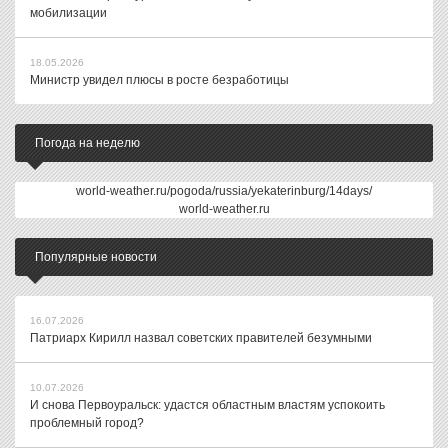
мобилизации
18.05.2026
Министр увидел плюсы в росте безработицы
Погода на неделю
world-weather.ru/pogoda/russia/yekaterinburg/14days/
world-weather.ru
Популярные новости
16.07.2026
Патриарх Кирилл назвал советских правителей безумными
10.07.2026
И снова Первоуральск: удастся областным властям успокоить
проблемный город?