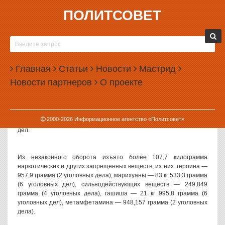
ПОЛИТСОВЕТ
20.01.2011, 08:29
ЗА ГОД СПЕЦИАЛЬНО ПОДГОТОВЛЕННЫЕ
СОБАКИ ИЗЪЯЛИ НА УРАЛЕ ПОЧТИ 10
Главная
КИЛОГРАММОВ НАРКОТИКОВ
Статьи
Новости
Мастрид
Новости партнеров
О проекте
В результате работы оперативно-розыскных подразделений
таможенных органов Уральского региона за 2010 год по фактам
контрабанды наркотических средств, психотропных веществ и их
прекурсоров, сильнодействующих средств, запрещенных к ввозу
2000-
2026
Информационное агентство «Политсовет»
на таможенную территорию РФ, было возбуждено 20 уголовных
дел.
Из незаконного оборота изъято более 107,7 килограмма
наркотических и других запрещенных веществ, из них: героина —
957,9 грамма (2 уголовных дела), марихуаны — 83 кг 533,3 грамма
(6 уголовных дел), сильнодействующих веществ — 249,849
грамма (4 уголовных дела), гашиша — 21 кг 995,8 грамма (6
уголовных дел), метамфетамина — 948,157 грамма (2 уголовных
дела).