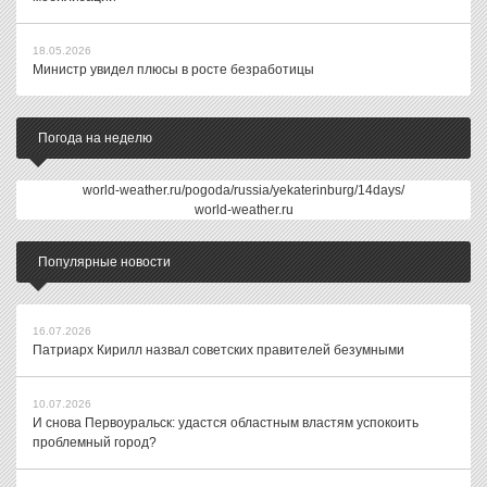
18.05.2026
Министр увидел плюсы в росте безработицы
Погода на неделю
world-weather.ru/pogoda/russia/yekaterinburg/14days/
world-weather.ru
Популярные новости
16.07.2026
Патриарх Кирилл назвал советских правителей безумными
10.07.2026
И снова Первоуральск: удастся областным властям успокоить
проблемный город?