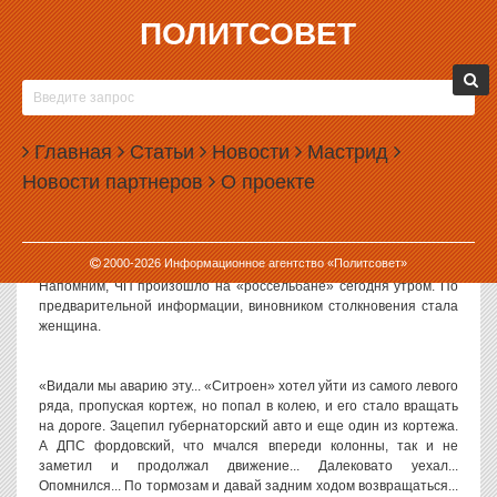
ПОЛИТСОВЕТ
29.12.2010, 11:03
В ДТП С УЧАСТИЕМ АЛЕКСАНДРА МИШАРИНА
ВИНОВАТА ЖЕНЩИНА?
Главная
Статьи
Новости
Мастрид
Пользователи интернет-форумов порталов Екатеринбурга и
Новости партнеров
О проекте
прочих информационных сервисов активно обсуждают
информацию о ДТП с участием свердловского губернатора
Александра Мишарина.
2000-
2026
Информационное агентство «Политсовет»
Напомним, ЧП произошло на «россельбане» сегодня утром. По
предварительной информации, виновником столкновения стала
женщина.
«Видали мы аварию эту... «Ситроен» хотел уйти из самого левого
ряда, пропуская кортеж, но попал в колею, и его стало вращать
на дороге. Зацепил губернаторский авто и еще один из кортежа.
А ДПС фордовский, что мчался впереди колонны, так и не
заметил и продолжал движение... Далековато уехал...
Опомнился... По тормозам и давай задним ходом возвращаться...