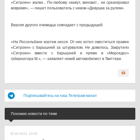
«Ситроен» жалко... По-любому скажут, виноват... не среагировал
вовремя», — пишет пользователь с ником «Девушка за рулем».
Версия другого очевидца совпадает с предыдущей.
«На Россельбане кортеж несся. От них хотел сместиться правее
«Ситроен» с барышней за штурвалом. Не довелось. Закрутило
«Ситроен» вместе с барышней и прямо в «Мерседес»
губернатора М.», — заявляет некий автомобилист в Твиттере.
Подписывайтесь на наш Телеграм-канал
Похожие новости по теме
02.02.2012, 13:23