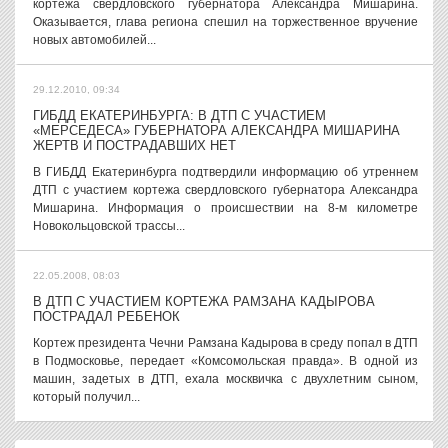
кортежа свердловского губернатора Александра Мишарина.
Оказывается, глава региона спешил на торжественное вручение
новых автомобилей...
29.12.2010, 09:34
ГИБДД ЕКАТЕРИНБУРГА: В ДТП С УЧАСТИЕМ
«МЕРСЕДЕСА» ГУБЕРНАТОРА АЛЕКСАНДРА МИШАРИНА
ЖЕРТВ И ПОСТРАДАВШИХ НЕТ
В ГИБДД Екатеринбурга подтвердили информацию об утреннем
ДТП с участием кортежа свердловского губернатора Александра
Мишарина. Информация о происшествии на 8-м километре
Новокольцовской трассы...
22.05.2008, 08:03
В ДТП С УЧАСТИЕМ КОРТЕЖА РАМЗАНА КАДЫРОВА
ПОСТРАДАЛ РЕБЕНОК
Кортеж президента Чечни Рамзана Кадырова в среду попал в ДТП
в Подмосковье, передает «Комсомольская правда». В одной из
машин, задетых в ДТП, ехала москвичка с двухлетним сыном,
который получил...