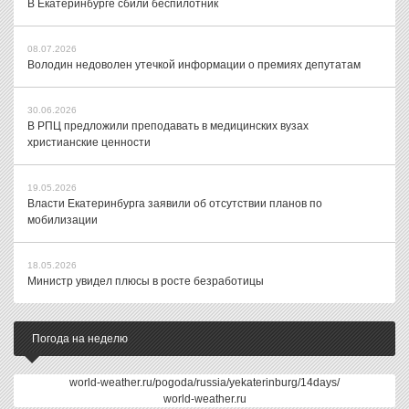
В Екатеринбурге сбили беспилотник
08.07.2026
Володин недоволен утечкой информации о премиях депутатам
30.06.2026
В РПЦ предложили преподавать в медицинских вузах
христианские ценности
19.05.2026
Власти Екатеринбурга заявили об отсутствии планов по
мобилизации
18.05.2026
Министр увидел плюсы в росте безработицы
Погода на неделю
world-weather.ru/pogoda/russia/yekaterinburg/14days/
world-weather.ru