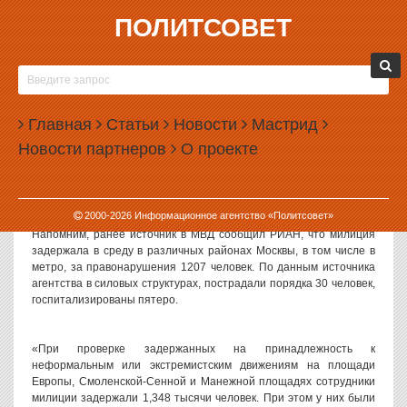
ПОЛИТСОВЕТ
16.12.2010, 09:17
МОСКОВСКАЯ МИЛИЦИЯ ПОДСЧИТЫВАЕТ
ИЗЪЯТЫЕ НАКАНУНЕ ТРОФЕИ
Главная
Статьи
Новости
Мастрид
Сотрудники милиции задержали в среду в Москве более 1,3
Новости партнеров
О проекте
тысячи человек, изъяли 16 травматических пистолетов, более
200 ножей, молотки и бейсбольные биты, сообщил РИА
«Новости» источник в правоохранительных органах столицы.
2000-
2026
Информационное агентство «Политсовет»
Напомним, ранее источник в МВД сообщил РИАН, что милиция
задержала в среду в различных районах Москвы, в том числе в
метро, за правонарушения 1207 человек. По данным источника
агентства в силовых структурах, пострадали порядка 30 человек,
госпитализированы пятеро.
«При проверке задержанных на принадлежность к
неформальным или экстремистским движениям на площади
Европы, Смоленской-Сенной и Манежной площадях сотрудники
милиции задержали 1,348 тысячи человек. При этом у них были