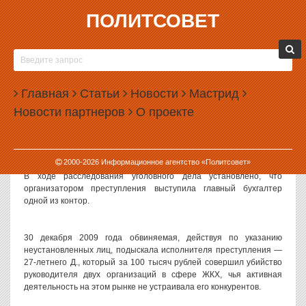
ПОЛИТСОВЕТ
13.12.2010, 15:49
В КУШВЕ В СФЕРЕ ЖКХ НАЧАЛИСЬ ЗАКАЗНЫЕ
УБИЙСТВА
Главная
Статьи
Новости
Мастрид
Прокуратура Свердловской области утвердила обвинительное
Новости партнеров
О проекте
заключение по уголовному делу об убийстве по найму,
совершённом на почве конкуренции, возникшей между
организациями ЖКХ города Кушвы.
2000-
2026
Информационное агентство «Политсовет»
В ходе расследования уголовного дела установлено, что
организатором преступления выступила главный бухгалтер
одной из контор.
30 декабря 2009 года обвиняемая, действуя по указанию
неустановленных лиц, подыскала исполнителя преступления —
27-летнего Д., который за 100 тысяч рублей совершил убийство
руководителя двух организаций в сфере ЖКХ, чья активная
деятельность на этом рынке не устраивала его конкурентов.