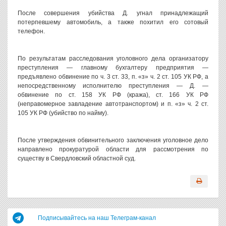
После совершения убийства Д. угнал принадлежащий
потерпевшему автомобиль, а также похитил его сотовый
телефон.
По результатам расследования уголовного дела организатору
преступления — главному бухгалтеру предприятия —
предъявлено обвинение по ч. 3 ст. 33, п. «з» ч. 2 ст. 105 УК РФ, а
непосредственному исполнителю преступления — Д. —
обвинение по ст. 158 УК РФ (кража), ст. 166 УК РФ
(неправомерное завладение автотранспортом) и п. «з» ч. 2 ст.
105 УК РФ (убийство по найму).
После утверждения обвинительного заключения уголовное дело
направлено прокуратурой области для рассмотрения по
существу в Свердловский областной суд.
Подписывайтесь на наш Телеграм-канал