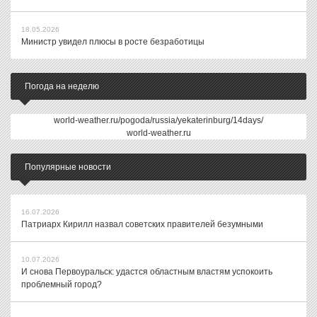
18.05.2026
Министр увидел плюсы в росте безработицы
Погода на неделю
world-weather.ru/pogoda/russia/yekaterinburg/14days/
world-weather.ru
Популярные новости
16.07.2026
Патриарх Кирилл назвал советских правителей безумными
10.07.2026
И снова Первоуральск: удастся областным властям успокоить
проблемный город?