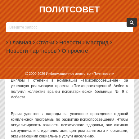
ПОЛИТСОВЕТ
10.12.2010, 11:41
ПРОЕКТ «ПСИХОПРОСВЕЩЕННЫЙ АСБЕСТ»
СТАЛ ПОБЕДИТЕЛЕМ ВСЕРОССИЙСКОГО
Главная
КОНКУРСА
Статьи
Новости
Мастрид
Новости партнеров
О проекте
Врачи Свердловской области стали призерами Всероссийского
конкурса «За подвижничество в области душевного здоровья»
имени академика РАМН Т.Б. Дмитриевой.
2000-
2026
Информационное агентство «Политсовет»
Диплом I степени в номинации «Психопросвещение» за
успешную реализацию проекта «Психопросвещенный Асбест»
получил коллектив врачей психиатрической больницы № 9 г.
Асбеста.
Врачи удостоены награды за успешное проведение годовой
комплексной программы по развитию психопросвещения. Чтобы
актуализировать важность психического здоровья, они активно
сотрудничали с журналистами, центром занятости и органами,
оказывающими социальные услуги населению.