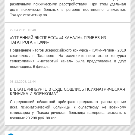
различными психическими расстройствами. При этом удельная
доля психически больных в регионе постепенно снижается.
Точную статистику по...
22.04.2011, 10:48
«УТРЕННИЙ ЭКСПРЕСС» «4 КАНАЛА» ПРИВЕЗ ИЗ
ТАГАНРОГА «ТЭФИ»
Подведение итогов Всероссийского конкурса «ТЭФИ-Регион» 2010
состоялось в Таганроге. На заключительном этапе конкурса
телекомпания «Четвертый канал» была представлена в двух
номинациях. В финал...
03.12.2008, 11:44
В ЕКАТЕРИНБУРГЕ В СУДЕ СОШЛИСЬ ПСИХИАТРИЧЕСКАЯ
КЛИНИКА И ВОЕНКОМАТ
Свердловский областной арбитраж продолжает рассмотрение
иска психиатрической больницы к областному же военному
комиссариату. Психиатрическая больница намерена взыскать с
военных 20 298 руб. 88 коп. ...