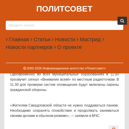
ПОЛИТСОВЕТ
19.10.2010, 10:10
ЗАВТРА МЧС ВНОВЬ ПРОВЕДЕТ ИСПЫТАНИЕ
СИРЕН В СВЕРДЛОВСКОЙ ОБЛАСТИ
Главная
Статьи
Новости
Мастрид
Завтра на всей территории Свердловской области вновь пройдет
Новости партнеров
О проекте
плановая проверка систем оповещения населения, которые
должны включаться в случае возникновения чрезвычайной
ситуации.
2000-
2026
Информационное агентство «Политсовет»
Одновременно во всех муниципальных образованиях в 11.00
прозвучит сигнал «Внимание всем!» по местным радиоточкам. В
11.30 для проверки систем оповещения будут включены сирены
гражданской обороны.
«Жителям Свердловской области не нужно поддаваться панике.
Необходимо сохранять спокойствие и продолжать заниматься
своими делами в обычном режиме», — заявили в МЧС.