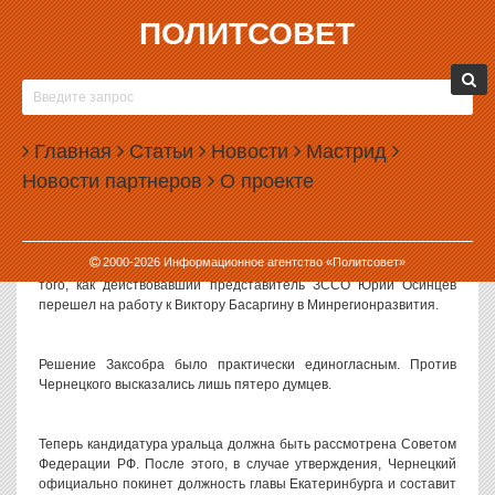
ПОЛИТСОВЕТ
14.10.2010, 09:41
АРКАДИЙ ЧЕРНЕЦКИЙ УЕЗЖАЕТ ВСЛЕД ЗА
ЭДУАРДОМ РОССЕЛЕМ
Главная
Статьи
Новости
Мастрид
Легенда уральской политики, мэр Екатеринбурга Аркадий
Новости партнеров
О проекте
Чернецкий избран представителем Законодательного Собрания
Свердловской области в Совете Федерации РФ.
2000-
2026
Информационное агентство «Политсовет»
Злосчастное место вакантно уже в течение полутора лет после
того, как действовавший представитель ЗССО Юрий Осинцев
перешел на работу к Виктору Басаргину в Минрегионразвития.
Решение Заксобра было практически единогласным. Против
Чернецкого высказались лишь пятеро думцев.
Теперь кандидатура уральца должна быть рассмотрена Советом
Федерации РФ. После этого, в случае утверждения, Чернецкий
официально покинет должность главы Екатеринбурга и составит