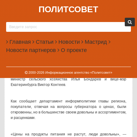
ПОЛИТСОВЕТ
28.09.2010, 12:29
СВЕРДЛОВСКИЙ ГУБЕРНАТОР АЛЕКСАНДР
МИШАРИН ЗАНЯЛСЯ РЕКЛАМОЙ КОЗЬЕГО
Главная
МОЛОКА
Статьи
Новости
Мастрид
Новости партнеров
О проекте
Свердловский губернатор Александр Мишарин продолжает
изучать жизнь простых людей в условиях роста цен. Сегодня он
посетил магазины «Карусель», «Монетка» и «Кировский»,
работающие в Пионерском поселке. Сопровождали главу
2000-
2026
Информационное агентство «Политсовет»
региона профильные министр торговли Дмитрий Ноженко,
министр сельского хозяйства Илья Бондарев и вице-мэр
Екатеринбурга Виктор Контеев.
Как сообщает департамент информполитики главы региона,
покупатели, отвечая на вопросы губернатора о ценах, были
откровенны, но в большинстве своем довольны и ассортиментом,
и расценками.
«Цены на продукты питания не растут, люди довольны», —