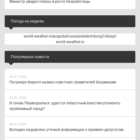
Министр увидел плюсы в росте безработицы
Погода на неделю
world-weather.ru/pogoda/russia/yekaterinburg/14days/
world-weather.ru
Популярные новости
16.07.2026
Патриарх Кирилл назвал советских правителей безумными
10.07.2026
И снова Первоуральск: удастся областным властям успокоить
проблемный город?
08.07.2026
Володин недоволен утечкой информации о премиях депутатам