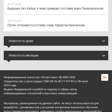
23.07.2026
Будущее без Кабца: к чему приведет отставка мэра Первоуральска
29.07.2026
Путин отправил в отставку главу Удмуртии Бречалова
Новости по дням
Новости по месяцам
Информационное агентство «Политсовет»
2000-
2026
18+
Свидетельство о регистрации СМИ ИА № ФС77-87740 от 09 июля
2024 года.
Выдано Федеральной службой по надзору в сфере связи,
информационных технологий и массовых коммуникаций.
Материалы, размещённые на данном сайте, не могут использоваться для
разработки, тренировки или улучшения алгоритмов машинного обучения,
искусственного интеллекта, нейронных сетей и аналогичных технологий без