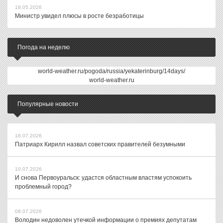
18.05.2026
Министр увидел плюсы в росте безработицы
Погода на неделю
world-weather.ru/pogoda/russia/yekaterinburg/14days/
world-weather.ru
Популярные новости
16.07.2026
Патриарх Кирилл назвал советских правителей безумными
10.07.2026
И снова Первоуральск: удастся областным властям успокоить
проблемный город?
08.07.2026
Володин недоволен утечкой информации о премиях депутатам