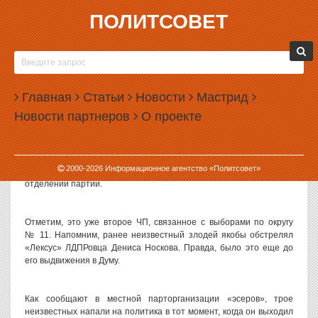
ПОЛИТСОВЕТ
27.09.2010, 08:15
«ЭСЕРЫ» ЗАЯВИЛИ ОБ ИЗБИЕНИИ В
ЕКАТЕРИНБУРГЕ ИХ КАНДИДАТА В ДЕПУТАТЫ
Главная
ГОРОДСКОЙ ДУМЫ ДМИТРИЯ ИОНИНА
Статьи
Новости
Мастрид
Новости партнеров
О проекте
Злоумышленники напали на кандидата в депутаты городской
Думы Екатеринбурга от «Справедливой России», руководителя
городской общественной организации «Справедливое ЖКХ»
Дмитрия Ионина. В результате он был избит и лишился
2000-
2026
Информационное агентство «Политсовет»
портфеля с важными документами, сообщают в региональном
отделении партии.
Отметим, это уже второе ЧП, связанное с выборами по округу
№ 11. Напомним, ранее неизвестный злодей якобы обстрелял
«Лексус» ЛДПРовца Дениса Носкова. Правда, было это еще до
его выдвижения в Думу.
Как сообщают в местной парторганизации «эсеров», трое
неизвестных напали на политика в тот момент, когда он выходил