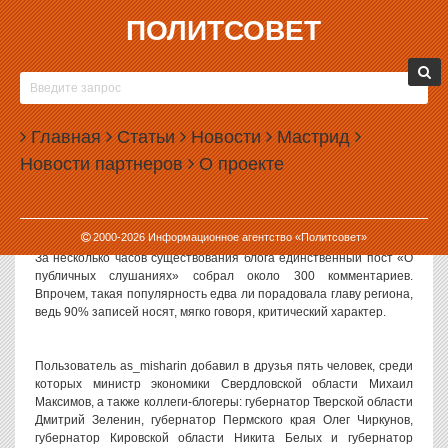
ПОЛИТСОВЕТ
17.09.2010, 08:44
АЛЕКСАНДР МИШАРИН ЗА ПОЛДНЯ СТАЛ
АНТИГЕРОЕМ БЛОГОСФЕРЫ
Главная
Статьи
Новости
Мастрид
Первая же запись в блоге губернатора Свердловской области
Новости партнеров
О проекте
Александра Мишарина за полдня стала тринадцатой по
популярности в топе 15 самых обсуждаемых тем «Живого
журнала», сообщает «Интерфакс-Урал».
2000-
2026
Информационное агентство «Политсовет»
За несколько часов существования блога единственный пост «О
публичных слушаниях» собрал около 300 комментариев.
Впрочем, такая популярность едва ли порадовала главу региона,
ведь 90% записей носят, мягко говоря, критический характер.
Пользователь as_misharin добавил в друзья пять человек, среди
которых министр экономики Свердловской области Михаил
Максимов, а также коллеги-блогеры: губернатор Тверской области
Дмитрий Зеленин, губернатор Пермского края Олег Чиркунов,
губернатор Кировской области Никита Белых и губернатор