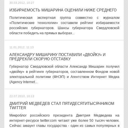
30.03.2012, 10:27
ИЗБИРАЕМОСТЬ МИШАРИНА ОЦЕНИЛИ НИЖЕ СРЕДНЕГО
Политическая экспертная группа совместно с журналом
«Политические технологии» составили рейтинг избираемости
российских губернаторов. Шансы губернатора Свердловской
области победить на прямых выборах...
11.01.2012, 11:13
АЛЕКСАНДРУ МИШАРИНУ ПОСТАВИЛИ «ДВОЙКУ» И
ПРЕДРЕКЛИ СКОРУЮ ОТСТАВКУ
Губернатор Свердловской области Александр Мишарин получил
«двойку» в рейтинге губернаторов, составленном Фондом новой
электоральной политики (ФНЭП) и Агентством Интернет Медиа
(Agency Internet...
22.07.2010, 10:13
ДМИТРИЙ МЕДВЕДЕВ СТАЛ ПЯТИДЕСЯТИТЫСЯЧНИКОМ
TWITTER
Микроблог российского президента Дмитрия Медведева на
интернет-ресурсе twitter.com читают уже более 50 тысяч человек.
Сейчас аккаунт главы государства - один из самых популярных в