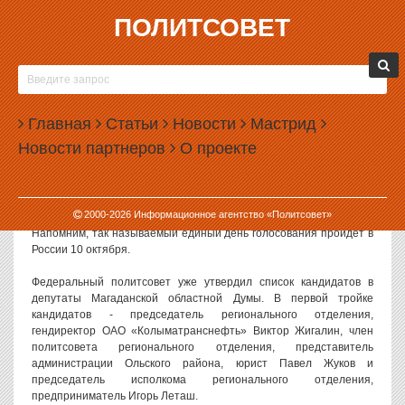
ПОЛИТСОВЕТ
21.07.2010, 07:56
«ПРАВОЕ ДЕЛО» ПОПРОБУЕТ СЕБЯ В
ЧЕЛЯБИНСКЕ
Главная
Статьи
Новости
Мастрид
Федеральный политсовет «Правого дела» принял решение об
Новости партнеров
О проекте
участии региональных отделений партии в выборах депутатов
законодательных собраний в 4-х регионах — Белгородской,
Костромской, Магаданской и Челябинской областях. Об этом
сообщает РИА «Новости».
2000-
2026
Информационное агентство «Политсовет»
Напомним, так называемый единый день голосования пройдет в
России 10 октября.
Федеральный политсовет уже утвердил список кандидатов в
депутаты Магаданской областной Думы. В первой тройке
кандидатов - председатель регионального отделения,
гендиректор ОАО «Колыматранснефть» Виктор Жигалин, член
политсовета регионального отделения, представитель
администрации Ольского района, юрист Павел Жуков и
председатель исполкома регионального отделения,
предприниматель Игорь Леташ.