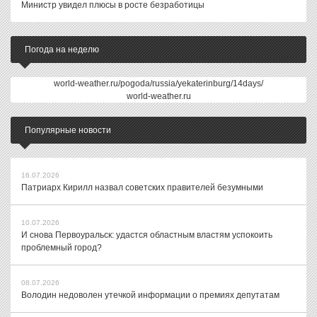
Министр увидел плюсы в росте безработицы
Погода на неделю
world-weather.ru/pogoda/russia/yekaterinburg/14days/
world-weather.ru
Популярные новости
16.07.2026
Патриарх Кирилл назвал советских правителей безумными
10.07.2026
И снова Первоуральск: удастся областным властям успокоить
проблемный город?
08.07.2026
Володин недоволен утечкой информации о премиях депутатам