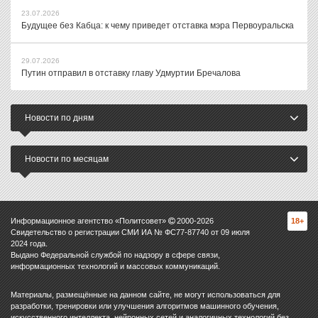
23.07.2026
Будущее без Кабца: к чему приведет отставка мэра Первоуральска
29.07.2026
Путин отправил в отставку главу Удмуртии Бречалова
Новости по дням
Новости по месяцам
Информационное агентство «Политсовет»
2000-
2026
18+
Свидетельство о регистрации СМИ ИА № ФС77-87740 от 09 июля
2024 года.
Выдано Федеральной службой по надзору в сфере связи,
информационных технологий и массовых коммуникаций.
Материалы, размещённые на данном сайте, не могут использоваться для
разработки, тренировки или улучшения алгоритмов машинного обучения,
искусственного интеллекта, нейронных сетей и аналогичных технологий без