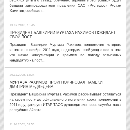
решился уйти в отставку. Временно управлять республикой будет
бывший зампредседателя правления ОАО «РусГидро» Рустэм
Хамитов, сообщает...
13.07.2010, 15:45
ПРЕЗИДЕНТ БАШКИРИИ МУРТАЗА РАХИМОВ ПОКИДАЕТ
СВОЙ ПОСТ
Президент Башкирии Муртаза Рахимов, полномочия которого
истекают в ноябре 2011 года, подтвердил свой уход с поста тем,
что начал консультации с Кремлем по поводу возможных
кандидатур на пост...
20.11.2008, 13:34
МУРТАЗА РАХИМОВ ПРОИГНОРИРОВАЛ НАМЕКИ
ДМИТРИЯ МЕДВЕДЕВА
Президент Башкирии Муртаза Рахимов рассчитывает оставаться
на своем посту до официального истечения срока полномочий в
2011 году, цитирует ИТАР-ТАСС руководителя пресс-службы главы
республики Айрата...
11.10.2002, 09:56