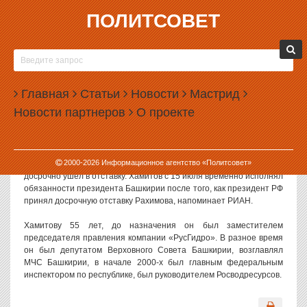
ПОЛИТСОВЕТ
19.07.2010, 08:40
МУРТАЗА РАХИМОВ УШЕЛ В ИСТОРИЮ
Парламент Башкирии утвердил президентом республики
Главная
Статьи
Новости
Мастрид
бывшего топ-менеджера «РусГидро» Рустэма Хамитова,
Новости партнеров
О проекте
кандидатуру которого внес президент РФ Дмитрий Медведев,
передает корреспондент РИА «Новости». За Хамитова
проголосовали все 105 присутствующих на заседании депутатов.
2000-
2026
Информационное агентство «Политсовет»
Муртаза Рахимов, руководивший республикой с 1993 года,
досрочно ушел в отставку. Хамитов с 15 июля временно исполнял
обязанности президента Башкирии после того, как президент РФ
принял досрочную отставку Рахимова, напоминает РИАН.
Хамитову 55 лет, до назначения он был заместителем
председателя правления компании «РусГидро». В разное время
он был депутатом Верховного Совета Башкирии, возглавлял
МЧС Башкирии, в начале 2000-х был главным федеральным
инспектором по республике, был руководителем Росводресурсов.