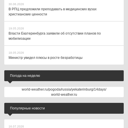
30.06.2026
В РПЦ предложили преподавать в медицинских вузах
христианские ценности
19.05.2026
Власти Екатеринбурга заявили об отсутствии планов по
мобилизации
18.05.2026
Министр увидел плюсы в росте безработицы
Погода на неделю
world-weather.ru/pogoda/russia/yekaterinburg/14days/
world-weather.ru
Популярные новости
16.07.2026