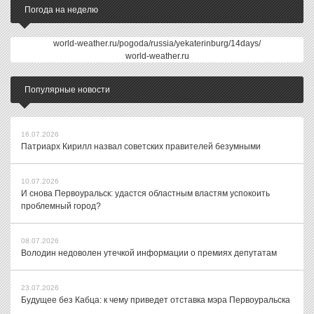
Погода на неделю
world-weather.ru/pogoda/russia/yekaterinburg/14days/
world-weather.ru
Популярные новости
16.07.2026
Патриарх Кирилл назвал советских правителей безумными
10.07.2026
И снова Первоуральск: удастся областным властям успокоить
проблемный город?
08.07.2026
Володин недоволен утечкой информации о премиях депутатам
23.07.2026
Будущее без Кабца: к чему приведет отставка мэра Первоуральска