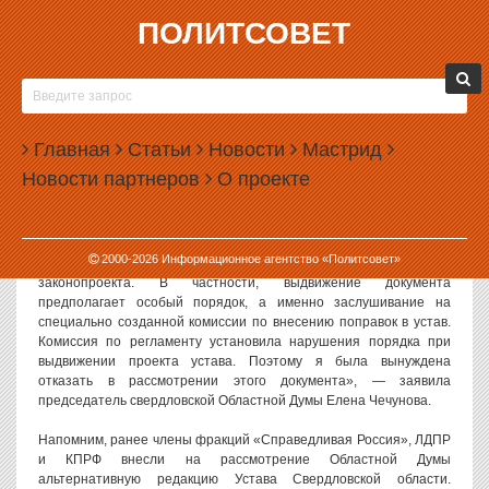
ПОЛИТСОВЕТ
06.07.2010, 15:30
ЕЛЕНА ЧЕЧУНОВА ОТКАЗАЛАСЬ СЕГОДНЯ
РАССМАТРИВАТЬ АЛЬТЕРНАТИВНЫЙ ПРОЕКТ
Главная
УСТАВА СВЕРДЛОВСКОЙ ОБЛАСТИ
Статьи
Новости
Мастрид
Новости партнеров
О проекте
Рассмотрение проекта Устава Свердловской области,
подготовленного силами «Справедливой России», КПРФ и ЛДПР,
перенесено на завтра по причине отказа Елены Чечуновой.
2000-
2026
Информационное агентство «Политсовет»
«Оппозицией не были соблюдены условия внесения
законопроекта. В частности, выдвижение документа
предполагает особый порядок, а именно заслушивание на
специально созданной комиссии по внесению поправок в устав.
Комиссия по регламенту установила нарушения порядка при
выдвижении проекта устава. Поэтому я была вынуждена
отказать в рассмотрении этого документа», — заявила
председатель свердловской Областной Думы Елена Чечунова.
Напомним, ранее члены фракций «Справедливая Россия», ЛДПР
и КПРФ внесли на рассмотрение Областной Думы
альтернативную редакцию Устава Свердловской области.