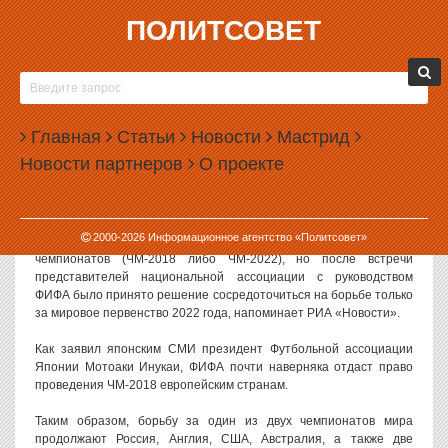
ПОЛИТСОВЕТ
04.05.2010, 11:57
ТОКИО УСТУПИЛ ЕКАТЕРИНБУРГУ ПРАВО
ПРОВЕДЕНИЯ ЧЕМПИОНАТА МИРА ПО
Главная
ФУТБОЛУ — 2018
Статьи
Новости
Мастрид
Новости партнеров
О проекте
В отличие от России, Япония не будет претендовать на
проведение чемпионата мира по футболу 2018 года, сообщает
АП.
2000-
2026
Информационное агентство «Политсовет»
Первоначально Япония подавала заявку на один из двух
чемпионатов (ЧМ-2018 либо ЧМ-2022), но после встречи
представителей национальной ассоциации с руководством
ФИФА было принято решение сосредоточиться на борьбе только
за мировое первенство 2022 года, напоминает РИА «Новости».
Как заявил японским СМИ президент Футбольной ассоциации
Японии Мотоаки Инукаи, ФИФА почти наверняка отдаст право
проведения ЧМ-2018 европейским странам.
Таким образом, борьбу за один из двух чемпионатов мира
продолжают Россия, Англия, США, Австралия, а также две