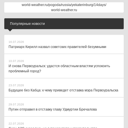
world-weather.ru/pogoda/russia/yekaterinburg/14days/
world-weather.ru
Популярные новости
16.07.2026
Патриарх Кирилл назвал советских правителей безумными
10.07.2026
И снова Первоуральск: удастся областным властям успокоить
проблемный город?
23.07.2026
Будущее без Кабца: к чему приведет отставка мэра Первоуральска
29.07.2026
Путин отправил в отставку главу Удмуртии Бречалова
22.07.2026