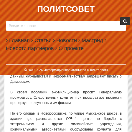
ПОЛИТСОВЕТ
13.04.2010, 07:17
АЛЕКСЕЙ ДЫМОВСКИЙ ДАЛ ДМИТРИЮ
МЕДВЕДЕВУ ПОЛГОДА ДЛЯ НАВЕДЕНИЯ
Главная
ПОРЯДКА В СТРАНЕ
Статьи
Новости
Мастрид
Новости партнеров
О проекте
Экс-милиционер Алексей Дымовский записал два новых
видеообращения, в одном из которых рассказал о фактах
коррупции в милиции Новороссийска и Краснодарского края. Как
сообщает «Росбалт», по словам Дымовского, вновь обратиться к
2000-
2026
Информационное агентство «Политсовет»
жанру видеообращения его заставила блокада в СМИ: по его
данным, журналистам и информагентствам запрещают писать о
Дымовском.
В своем послании экс-милиционер просит Генеральную
прокуратуру, Следственный комитет при прокуратуре провести
проверку по озвученным им фактам.
По его словам, в Новороссийске, по улице Мысхакское шоссе, в
здании, где располагаются ОРЧ-4, центр по борьбе с
экстремизмом и другие милицейские учреждения,
криминальными авторитетами оборудованы комната для