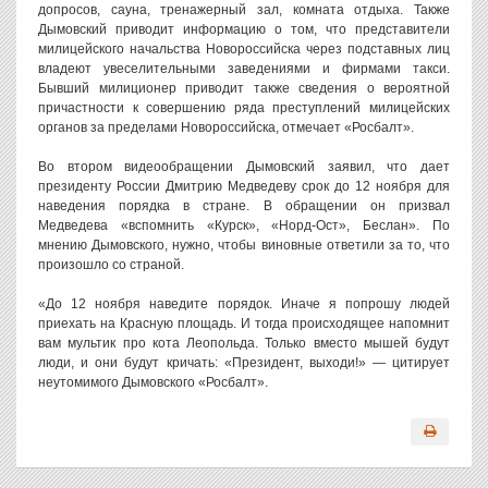
допросов, сауна, тренажерный зал, комната отдыха. Также
Дымовский приводит информацию о том, что представители
милицейского начальства Новороссийска через подставных лиц
владеют увеселительными заведениями и фирмами такси.
Бывший милиционер приводит также сведения о вероятной
причастности к совершению ряда преступлений милицейских
органов за пределами Новороссийска, отмечает «Росбалт».
Во втором видеообращении Дымовский заявил, что дает
президенту России Дмитрию Медведеву срок до 12 ноября для
наведения порядка в стране. В обращении он призвал
Медведева «вспомнить «Курск», «Норд-Ост», Беслан». По
мнению Дымовского, нужно, чтобы виновные ответили за то, что
произошло со страной.
«До 12 ноября наведите порядок. Иначе я попрошу людей
приехать на Красную площадь. И тогда происходящее напомнит
вам мультик про кота Леопольда. Только вместо мышей будут
люди, и они будут кричать: «Президент, выходи!» — цитирует
неутомимого Дымовского «Росбалт».