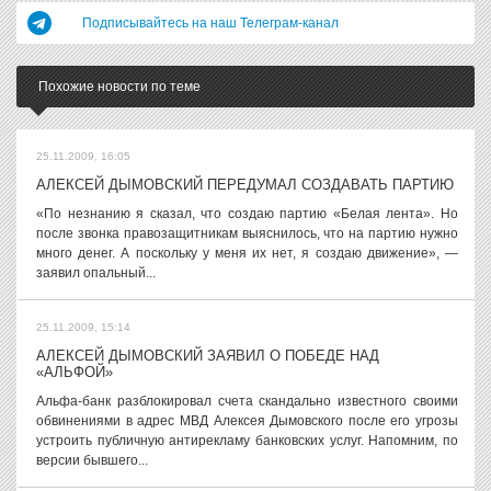
Подписывайтесь на наш Телеграм-канал
Похожие новости по теме
25.11.2009, 16:05
АЛЕКСЕЙ ДЫМОВСКИЙ ПЕРЕДУМАЛ СОЗДАВАТЬ ПАРТИЮ
«По незнанию я сказал, что создаю партию «Белая лента». Но
после звонка правозащитникам выяснилось, что на партию нужно
много денег. А поскольку у меня их нет, я создаю движение», —
заявил опальный...
25.11.2009, 15:14
АЛЕКСЕЙ ДЫМОВСКИЙ ЗАЯВИЛ О ПОБЕДЕ НАД
«АЛЬФОЙ»
Альфа-банк разблокировал счета скандально известного своими
обвинениями в адрес МВД Алексея Дымовского после его угрозы
устроить публичную антирекламу банковских услуг. Напомним, по
версии бывшего...