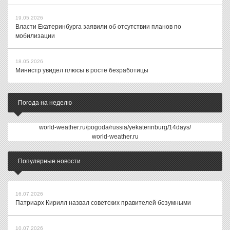
19.05.2026
Власти Екатеринбурга заявили об отсутствии планов по
мобилизации
18.05.2026
Министр увидел плюсы в росте безработицы
Погода на неделю
world-weather.ru/pogoda/russia/yekaterinburg/14days/
world-weather.ru
Популярные новости
16.07.2026
Патриарх Кирилл назвал советских правителей безумными
10.07.2026