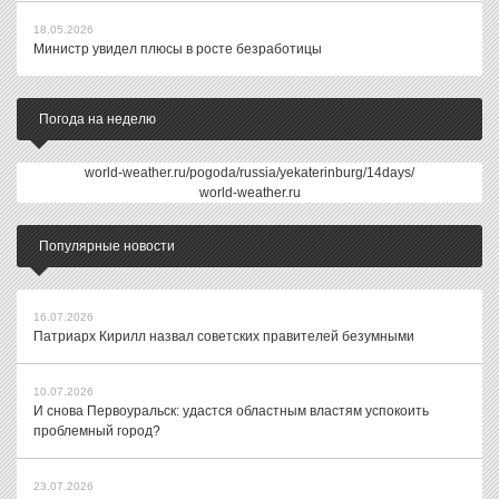
18.05.2026
Министр увидел плюсы в росте безработицы
Погода на неделю
world-weather.ru/pogoda/russia/yekaterinburg/14days/
world-weather.ru
Популярные новости
16.07.2026
Патриарх Кирилл назвал советских правителей безумными
10.07.2026
И снова Первоуральск: удастся областным властям успокоить
проблемный город?
23.07.2026