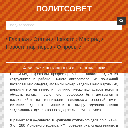
ПОЛИТСОВЕТ
26.03.2010, 08:19
ПРОКУРАТУРА ТРЕБУЕТ ПРЕКРАТИТЬ
ВОЛОКИТИТЬ «ДЕЛО ПРОФЕССОРА
Главная
БЕЛОГЛАЗОВА»
Статьи
Новости
Мастрид
Новости партнеров
О проекте
Свердловская прокуратура требует активизировать работу по
уголовному делу, возбужденному по факту избиения
милиционером профессора Уральской консерватории Сергея
Белоглазова.
2000-
2026
Информационное агентство «Политсовет»
Напомним, 1 февраля профессор был остановлен одним из
сотрудников в районе Южного автовокзала. Из показаний
потерпевшего следует, что милиционер надел на него наручники,
повалил его на землю и причинил несколько ударов ногой в
область головы, после чего профессор был доставлен в
находящийся на территории автовокзала опорный пункт
милиции, где его поместили в камеру административно
задержанных, где незаконно содержали в течение часа.
В рамках возбужденного 10 февраля уголовного дела по п. «а» ч.
3 ст. 286 Уголовного кодекса РФ проведен ряд следственных и