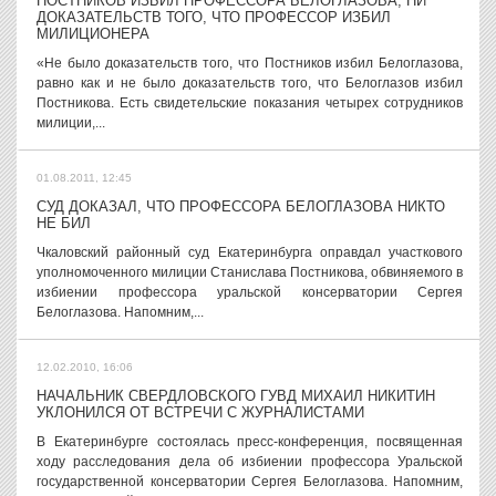
ПОСТНИКОВ ИЗБИЛ ПРОФЕССОРА БЕЛОГЛАЗОВА, НИ
ДОКАЗАТЕЛЬСТВ ТОГО, ЧТО ПРОФЕССОР ИЗБИЛ
МИЛИЦИОНЕРА
«Не было доказательств того, что Постников избил Белоглазова,
равно как и не было доказательств того, что Белоглазов избил
Постникова. Есть свидетельские показания четырех сотрудников
милиции,...
01.08.2011, 12:45
СУД ДОКАЗАЛ, ЧТО ПРОФЕССОРА БЕЛОГЛАЗОВА НИКТО
НЕ БИЛ
Чкаловский районный суд Екатеринбурга оправдал участкового
уполномоченного милиции Станислава Постникова, обвиняемого в
избиении профессора уральской консерватории Сергея
Белоглазова. Напомним,...
12.02.2010, 16:06
НАЧАЛЬНИК СВЕРДЛОВСКОГО ГУВД МИХАИЛ НИКИТИН
УКЛОНИЛСЯ ОТ ВСТРЕЧИ С ЖУРНАЛИСТАМИ
В Екатеринбурге состоялась пресс-конференция, посвященная
ходу расследования дела об избиении профессора Уральской
государственной консерватории Сергея Белоглазова. Напомним,