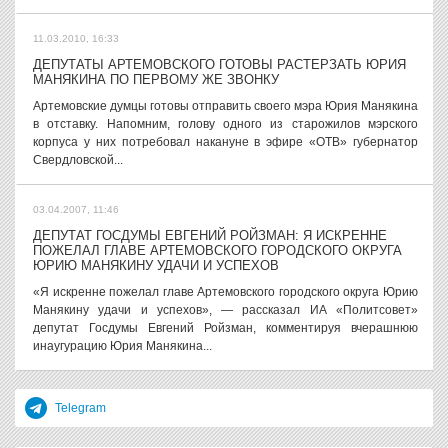
11.03.2010, 16:33
ДЕПУТАТЫ АРТЕМОВСКОГО ГОТОВЫ РАСТЕРЗАТЬ ЮРИЯ
МАНЯКИНА ПО ПЕРВОМУ ЖЕ ЗВОНКУ
Артемовские думцы готовы отправить своего мэра Юрия Манякина
в отставку. Напомним, голову одного из старожилов мэрского
корпуса у них потребовал накануне в эфире «ОТВ» губернатор
Свердловской...
03.04.2007, 11:46
ДЕПУТАТ ГОСДУМЫ ЕВГЕНИЙ РОЙЗМАН: Я ИСКРЕННЕ
ПОЖЕЛАЛ ГЛАВЕ АРТЕМОВСКОГО ГОРОДСКОГО ОКРУГА
ЮРИЮ МАНЯКИНУ УДАЧИ И УСПЕХОВ
«Я искренне пожелал главе Артемовского городского округа Юрию
Манякину удачи и успехов», — рассказал ИА «Политсовет»
депутат Госдумы Евгений Ройзман, комментируя вчерашнюю
инаугурацию Юрия Манякина...
Telegram