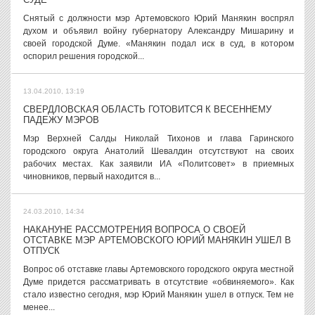
Снятый с должности мэр Артемовского Юрий Манякин воспрял
духом и объявил войну губернатору Александру Мишарину и
своей городской Думе. «Манякин подал иск в суд, в котором
оспорил решения городской...
13.04.2010, 13:19
СВЕРДЛОВСКАЯ ОБЛАСТЬ ГОТОВИТСЯ К ВЕСЕННЕМУ
ПАДЕЖУ МЭРОВ
Мэр Верхней Салды Николай Тихонов и глава Гаринского
городского округа Анатолий Шевалдин отсутствуют на своих
рабочих местах. Как заявили ИА «Политсовет» в приемных
чиновников, первый находится в...
24.03.2010, 14:34
НАКАНУНЕ РАССМОТРЕНИЯ ВОПРОСА О СВОЕЙ
ОТСТАВКЕ МЭР АРТЕМОВСКОГО ЮРИЙ МАНЯКИН УШЕЛ В
ОТПУСК
Вопрос об отставке главы Артемовского городского округа местной
Думе придется рассматривать в отсутствие «обвиняемого». Как
стало известно сегодня, мэр Юрий Манякин ушел в отпуск. Тем не
менее...