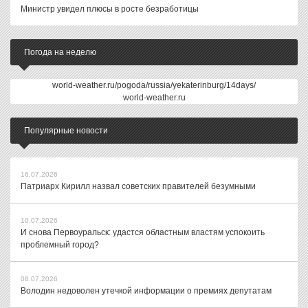
Министр увидел плюсы в росте безработицы
Погода на неделю
world-weather.ru/pogoda/russia/yekaterinburg/14days/
world-weather.ru
Популярные новости
16.07.2026
Патриарх Кирилл назвал советских правителей безумными
10.07.2026
И снова Первоуральск: удастся областным властям успокоить
проблемный город?
08.07.2026
Володин недоволен утечкой информации о премиях депутатам