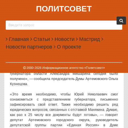
ПОЛИТСОВЕТ
12.03.2010, 12:47
МЭРУ АРТЕМОВСКОГО ЮРИЮ МАНЯКИНУ
ДАЛИ ВРЕМЯ ПОДГОТОВИТЬСЯ К ЗАЩИТЕ
Главная
Статьи
Новости
Мастрид
Как заявили ИА «Политсовет» в Думе Артемовского городского
Новости партнеров
О проекте
округа, рассмотрение вопроса об отставке Юрия Манякина
отложено до 25 марта.
«25 марта будет проведено плановое заседание Думы, на
2000-
2026
Информационное агентство «Политсовет»
котором и будет рассмотрен этот вопрос. Представление от
губернатора области Александра Мишарина сегодня было
получено», — сообщила председатель Думы Артемовского Ольга
Кузнецова.
«Это время необходимо, чтобы Юрий Николаевич смог
ознакомиться с представлением губернатора, письменно
зафиксировать свой ответ. Также необходимо решить ряд
юридических вопросов, связанных с отставкой Манякина. Думаю,
как раз к 25 числу все документы будут готовы», — говорит
депутат Артемовского городского округа, руководитель
депутатской группы партии «Единая Россия» в Думе