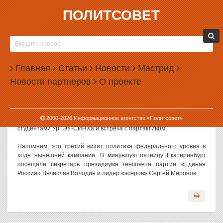
ПОЛИТСОВЕТ
01.03.2010, 09:20
В ЕКАТЕРИНБУРГ ЛЕТИТ ВЛАДИМИР
ЖИРИНОВСКИЙ
Главная
Статьи
Новости
Мастрид
Завтра вечером в Екатеринбург прилетает лидер ЛДПР
Новости партнеров
О проекте
Владимир Жириновский, возглавляющий список партии на
мартовских довыборах в свердловскую Областную Думу.
Как сообщил депутат Облдумы от ЛДПР Кирилл Баранов, в
программе визита Владимира Жириновского — участие в
2000-
2026
Информационное агентство «Политсовет»
теледебатах на канале «Вести-Урал», СГТРК, общение со
студентами УрГЭУ-СИНХа и встреча с партактивом.
Напомним, это третий визит политика федерального уровня в
ходе нынешней кампании. В минувшую пятницу Екатеринбург
посещали секретарь президиума генсовета партии «Единая
Россия» Вячеслав Володин и лидер «эсеров» Сергей Миронов.