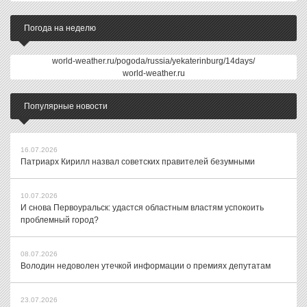
Погода на неделю
world-weather.ru/pogoda/russia/yekaterinburg/14days/
world-weather.ru
Популярные новости
16.07.2026
Патриарх Кирилл назвал советских правителей безумными
10.07.2026
И снова Первоуральск: удастся областным властям успокоить
проблемный город?
08.07.2026
Володин недоволен утечкой информации о премиях депутатам
23.07.2026