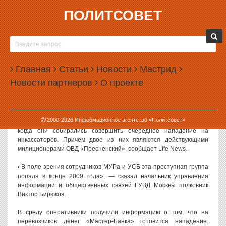
ПОЛИТСОВЕТ
11.02.2010, 11:14
В НАПАДЕНИЯХ НА ИНКАССАТОРОВ В
МОСКВЕ УЧАСТВОВАЛИ ГРУЗИНЫ И
Главная
СОТРУДНИКИ ОВД «ПРЕСНЕНСКИЙ»
Статьи
Новости
Мастрид
Новости партнеров
О проекте
В Москве обезврежена банда грабителей, членами которой были
сотрудники уголовного розыска. При задержании преступники
сопротивлялись.
2000-
2026
Информационное агентство «Политсовет»
Четверых злоумышленников задержали как раз в тот момент,
когда они собирались совершить очередное нападение на
инкассаторов. Причем двое из них являются действующими
милиционерами ОВД «Пресненский», сообщает Life News.
«В поле зрения сотрудников МУРа и УСБ эта преступная группа
попала в конце 2009 года», — сказал начальник управления
информации и общественных связей ГУВД Москвы полковник
Виктор Бирюков.
В среду оперативники получили информацию о том, что на
перевозчиков денег «Мастер-Банка» готовится нападение.