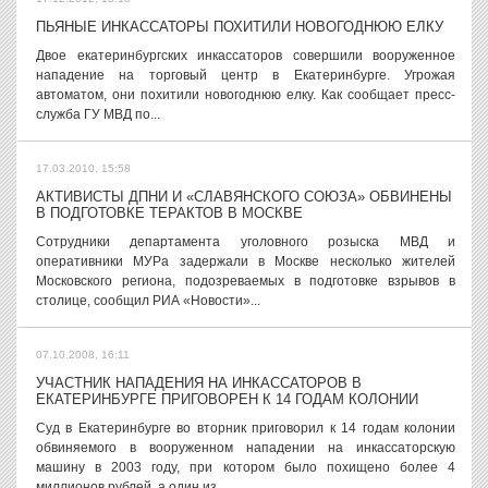
ПЬЯНЫЕ ИНКАССАТОРЫ ПОХИТИЛИ НОВОГОДНЮЮ ЕЛКУ
Двое екатеринбургских инкассаторов совершили вооруженное
нападение на торговый центр в Екатеринбурге. Угрожая
автоматом, они похитили новогоднюю елку. Как сообщает пресс-
служба ГУ МВД по...
17.03.2010, 15:58
АКТИВИСТЫ ДПНИ И «СЛАВЯНСКОГО СОЮЗА» ОБВИНЕНЫ
В ПОДГОТОВКЕ ТЕРАКТОВ В МОСКВЕ
Сотрудники департамента уголовного розыска МВД и
оперативники МУРа задержали в Москве несколько жителей
Московского региона, подозреваемых в подготовке взрывов в
столице, сообщил РИА «Новости»...
07.10.2008, 16:11
УЧАСТНИК НАПАДЕНИЯ НА ИНКАССАТОРОВ В
ЕКАТЕРИНБУРГЕ ПРИГОВОРЕН К 14 ГОДАМ КОЛОНИИ
Суд в Екатеринбурге во вторник приговорил к 14 годам колонии
обвиняемого в вооруженном нападении на инкассаторскую
машину в 2003 году, при котором было похищено более 4
миллионов рублей, а один из...