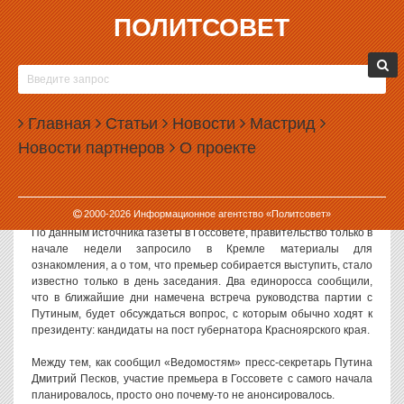
ПОЛИТСОВЕТ
25.01.2010, 11:20
ВЛАДИМИРА ПУТИНА НА ГОССОВЕТЕ НИКТО
НЕ ЖДАЛ
Главная
Статьи
Новости
Мастрид
Владимир Путин, выступивший в пятницу на заседании
Новости партнеров
О проекте
Госсовета с защитой созданной им системы, появился на
заседании неожиданно — перейдя в правительство, Путин стал
воздерживаться от политических оценок и отсутствовал на
политических совещаниях в Кремле, пишет газета «Ведомости».
2000-
2026
Информационное агентство «Политсовет»
По данным источника газеты в Госсовете, правительство только в
начале недели запросило в Кремле материалы для
ознакомления, а о том, что премьер собирается выступить, стало
известно только в день заседания. Два единоросса сообщили,
что в ближайшие дни намечена встреча руководства партии с
Путиным, будет обсуждаться вопрос, с которым обычно ходят к
президенту: кандидаты на пост губернатора Красноярского края.
Между тем, как сообщил «Ведомостям» пресс-секретарь Путина
Дмитрий Песков, участие премьера в Госсовете с самого начала
планировалось, просто оно почему-то не анонсировалось.