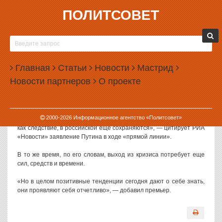
ПОЛИТСОВЕТ
03.12.2009, 12:32
ВЛАДИМИР ПУТИН ПООБЕЩАЛ, ЧТО ЖИТЬ
СКОРО СТАНЕТ ЛУЧШЕ
Главная
Статьи
Новости
Мастрид
О преодолении пика экономического кризиса можно говорить с
Новости партнеров
О проекте
большой долей уверенности, заявил премьер-министр России
Владимир Путин.
«Можно сказать с большой долей уверенности, что пик кризиса
2000-
2026
Информационное агентство «Политсовет»
преодолен, хотя турбулентные явления в мировой экономике и,
как следствие, в российской еще сохраняются», — цитирует РИА
«Новости» заявление Путина в ходе «прямой линии».
В то же время, по его словам, выход из кризиса потребует еще
сил, средств и времени.
«Но в целом позитивные тенденции сегодня дают о себе знать,
они проявляют себя отчетливо», — добавил премьер.