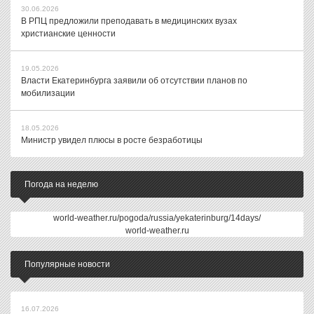
30.06.2026
В РПЦ предложили преподавать в медицинских вузах
христианские ценности
19.05.2026
Власти Екатеринбурга заявили об отсутствии планов по
мобилизации
18.05.2026
Министр увидел плюсы в росте безработицы
Погода на неделю
world-weather.ru/pogoda/russia/yekaterinburg/14days/
world-weather.ru
Популярные новости
16.07.2026