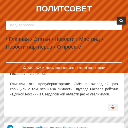
ПОЛИТСОВЕТ
22.05.2003, 10:12
«ЕДИНАЯ РОССИЯ» НЕ ПРИЗНАЕТ ЗАСЛУГ
РОССЕЛЯ
Главная
Статьи
Новости
Мастрид
Пресс-секретарь Свердловского регионального отделения
Новости партнеров
О проекте
партии «Единая Россия» Денис Селезнев считает, что
«действительно, рейтинг партии растет».
«Рост популярности партии вызван рядом объективных причин.
2000-
2026
Информационное агентство «Политсовет»
Но это никак не может быть связано с личностью Эдуарда
Росселя», – заявил он.
Отметим, что прогубернаторские СМИ в очередной раз
сообщили о том, что из-за личности Эдуарда Росселя рейтинг
«Единой России» в Свердловской области резко увеличился.