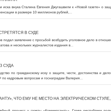
и иска внука Сталина Евгения Джугашвили к «Новой газете» о за
енсации в размере 10 миллионов рублей,...
СТРЕТЯТСЯ В СУДЕ
в подал заявление с просьбой возбудить уголовное дело в отнош
това и нескольких журналистов издания в...
З СУДА
дство по гражданскому иску о защите, чести, достоинства и дел
 по кадровым вопросам и госнаградам Валерия...
ТУ», ЧТО ЕМУ НЕ МЕСТО НА ЭЛЕКТРИЧЕСКОМ СТУЛЕ,
ебный процесс у газеты «Коммерсантъ». Глава республики полу