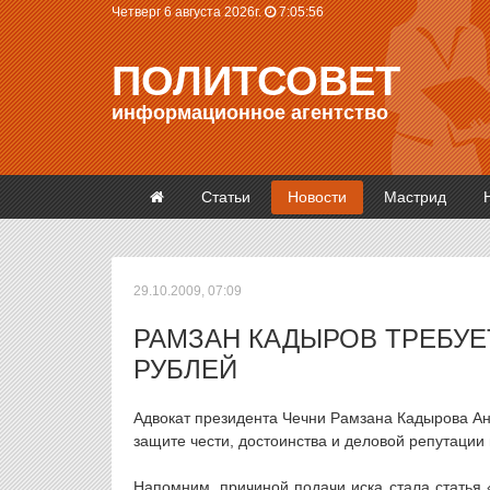
Четверг 6 августа 2026г.
7:05:56
ПОЛИТСОВЕТ
информационное агентство
Статьи
Новости
Мастрид
29.10.2009, 07:09
РАМЗАН КАДЫРОВ ТРЕБУЕ
РУБЛЕЙ
Адвокат президента Чечни Рамзана Кадырова Ан
защите чести, достоинства и деловой репутаци
Напомним, причиной подачи иска стала статья 