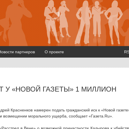
Новости партнеров
О проекте
R
Т У «НОВОЙ ГАЗЕТЫ» 1 МИЛЛИОН
дрей Красненков намерен подать гражданский иск к «Новой газете
и и возмещении морального ущерба, сообщает «Газета.Ru».
«Расстрел в Вене» о возможной причастности Кадырова к убийств