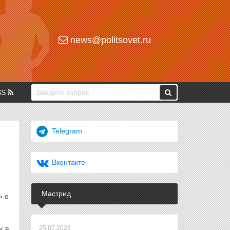
news@politsovet.ru
SS
Telegram
Вконтакте
Мастрид
» о
у в
25.07.2026