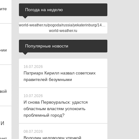
щите
Погода на неделю
world-weather.ru/pogoda/russia/yekaterinburg/14days/
world-weather.ru
Популярные новости
ении
16.07.2026
Патриарх Кирилл назвал советских
правителей безумными
овой
10.07.2026
И снова Первоуральск: удастся
областным властям успокоить
проблемный город?
 И
08.07.2026
Володин недоволен утечкой
чит