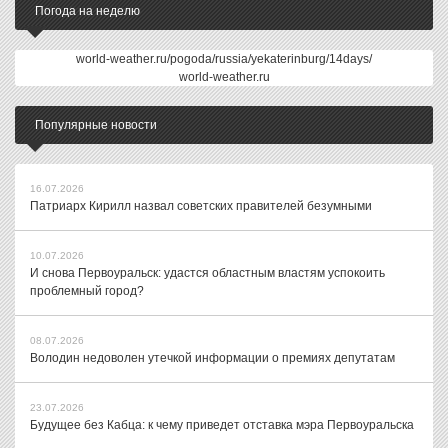
Погода на неделю
world-weather.ru/pogoda/russia/yekaterinburg/14days/
world-weather.ru
Популярные новости
16.07.2026
Патриарх Кирилл назвал советских правителей безумными
10.07.2026
И снова Первоуральск: удастся областным властям успокоить
проблемный город?
08.07.2026
Володин недоволен утечкой информации о премиях депутатам
23.07.2026
Будущее без Кабца: к чему приведет отставка мэра Первоуральска