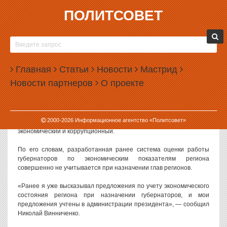
ПОЛИТСОВЕТ
22.10.2009, 15:58
НИКОЛАЙ ВИННИЧЕНКО СОВЕТУЕТ
ПРОВЕРИТЬ СВЕРДЛОВСКИХ КАНДИДАТОВ В
Главная
ГУБЕРНАТОРЫ НА КОРРУПЦИОННОСТЬ
Статьи
Новости
Мастрид
Новости партнеров
О проекте
Сегодня президентский полпред на Урале Николай Винниченко
озвучил свои рекомендации по назначению губернаторов.
По мнению кремлевского чиновника, при назначении главы
2000-
2026
Информационное агентство «Политсовет»
региона должны использоваться два основных критерия:
экономический и коррупционный.
По его словам, разработанная ранее система оценки работы
губернаторов по экономическим показателям региона
совершенно не учитывается при назначении глав регионов.
«Ранее я уже высказывал предложения по учету экономического
состояния региона при назначении губернаторов, и мои
предложения учтены в администрации президента», — сообщил
Николай Винниченко.