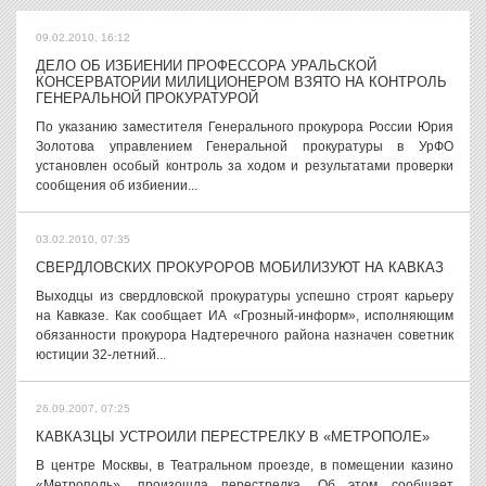
09.02.2010, 16:12
ДЕЛО ОБ ИЗБИЕНИИ ПРОФЕССОРА УРАЛЬСКОЙ
КОНСЕРВАТОРИИ МИЛИЦИОНЕРОМ ВЗЯТО НА КОНТРОЛЬ
ГЕНЕРАЛЬНОЙ ПРОКУРАТУРОЙ
По указанию заместителя Генерального прокурора России Юрия
Золотова управлением Генеральной прокуратуры в УрФО
установлен особый контроль за ходом и результатами проверки
сообщения об избиении...
03.02.2010, 07:35
СВЕРДЛОВСКИХ ПРОКУРОРОВ МОБИЛИЗУЮТ НА КАВКАЗ
Выходцы из свердловской прокуратуры успешно строят карьеру
на Кавказе. Как сообщает ИА «Грозный-информ», исполняющим
обязанности прокурора Надтеречного района назначен советник
юстиции 32-летний...
26.09.2007, 07:25
КАВКАЗЦЫ УСТРОИЛИ ПЕРЕСТРЕЛКУ В «МЕТРОПОЛЕ»
В центре Москвы, в Театральном проезде, в помещении казино
«Метрополь», произошла перестрелка. Об этом сообщает