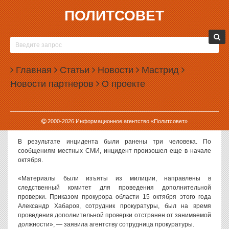
ПОЛИТСОВЕТ
21.10.2009, 14:53
МИЛИЦИОНЕР И СОТРУДНИК ПРОКУРАТУРЫ
УСТРОИЛИ ПЕРЕСТРЕЛКУ В РЕСТОРАНЕ
Главная
САМАРЫ
Статьи
Новости
Мастрид
Новости партнеров
О проекте
СКП проверяет сообщения о стрельбе, открытой из
травматического оружия двумя сотрудниками прокуратуры и МВД
в самарском ресторане в ходе ссоры с другими посетителями
заведения, сообщила старший помощник прокурора области по
2000-
2026
Информационное агентство «Политсовет»
связям со СМИ, сообщает РИА «Новости».
В результате инцидента были ранены три человека. По
сообщениям местных СМИ, инцидент произошел еще в начале
октября.
«Материалы были изъяты из милиции, направлены в
следственный комитет для проведения дополнительной
проверки. Приказом прокурора области 15 октября этого года
Александр Хабаров, сотрудник прокуратуры, был на время
проведения дополнительной проверки отстранен от занимаемой
должности», — заявила агентству сотрудница прокуратуры.