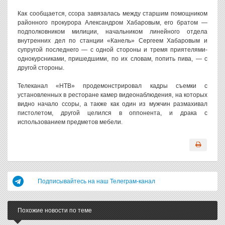
Как сообщается, ссора завязалась между старшим помощником
районного прокурора Александром Хабаровым, его братом —
подполковником милиции, начальником линейного отдела
внутренних дел по станции «Канель» Сергеем Хабаровым и
супругой последнего — с одной стороны и тремя приятелями-
однокурсниками, пришедшими, по их словам, попить пива, — с
другой стороны.
Телеканал «НТВ» продемонстрировал кадры съемки с
установленных в ресторане камер видеонаблюдения, на которых
видно начало ссоры, а также как один из мужчин размахивал
пистолетом, другой целился в оппонента, и драка с
использованием предметов мебели.
Подписывайтесь на наш Телеграм-канал
Похожие новости по теме