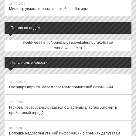
18.05.2026
Министр увидел плюсы в росте безработицы
Погода на неделю
world-weather.ru/pogoda/russia/yekaterinburg/14days/
world-weather.ru
Популярные новости
16.07.2026
Патриарх Кирилл назвал советских правителей безумными
10.07.2026
И снова Первоуральск: удастся областным властям успокоить
проблемный город?
08.07.2026
Володин недоволен утечкой информации о премиях депутатам