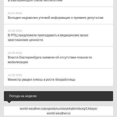
В Екатеринбурге сбили беспилотник
08.07.2026
Володин недоволен утечкой информации о премиях депутатам
30.06.2026
В РПЦ предложили преподавать в медицинских вузах
христианские ценности
19.05.2026
Власти Екатеринбурга заявили об отсутствии планов по
мобилизации
18.05.2026
Министр увидел плюсы в росте безработицы
Погода на неделю
world-weather.ru/pogoda/russia/yekaterinburg/14days/
world-weather.ru