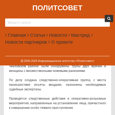
ПОЛИТСОВЕТ
05.10.2009, 10:05
В ЕКАТЕРИНБУРГЕ ВОЗБУЖДЕНО ДЕЛО ПО
ФАКТУ РЕЗНИ НА УМЕЛЬЦЕВ
Главная
Статьи
Новости
Мастрид
Следственным отделом по Чкаловскому району г. Екатеринбурга
Новости партнеров
О проекте
Следственного управления Следственного комитета при
прокуратуре РФ по Свердловской области возбуждено уголовное
дело по ч. 2 ст. 105 УК РФ (убийство двух и более лиц).
2000-
2026
Информационное агентство «Политсовет»
Напомним, в воскресенье в одной из квартир по улице Умельцев в
Чкаловском районе были обнаружены трупы двух мужчин и
женщины с множественными ножевыми ранениями.
По делу создана следственно-оперативная группа, с места
происшествия изъяты вещдоки, назначены необходимые
судебные экспертизы.
Проводятся следственные действия и оперативно-розыскные
мероприятия, направленные на установление лица, причастного
к совершению особо тяжкого преступления.