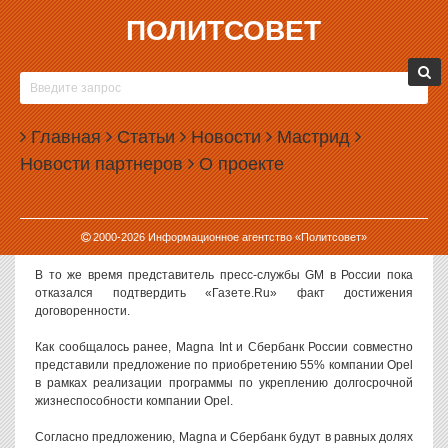
ПОЛИТСОВЕТ
13.08.2009, 16:27
РОССИЯ ВСЕ-ТАКИ ПОЕЗДИТ НА OPEL
Magna, Сбербанк и GM урегулировали все разногласия
Главная
Статьи
Новости
Мастрид
относительно покупки Opel, сообщил соисполнительный
Новости партнеров
О проекте
директор канадской компании Зигфрид Вольф, передает Reuters.
Глава профсоюза Opel Клаус Франц подтвердил, что Magna и
General Motors подготовили к подписанию контракт на покупку
2000-
2026
Информационное агентство «Политсовет»
Opel, сообщает «Прайм-ТАСС» со ссылкой на Dow Jones.
В то же время представитель пресс-службы GM в России пока
отказался подтвердить «Газете.Ru» факт достижения
договоренности.
Как сообщалось ранее, Magna Int и Сбербанк России совместно
представили предложение по приобретению 55% компании Opel
в рамках реализации программы по укреплению долгосрочной
жизнеспособности компании Opel.
Согласно предложению, Magna и Сбербанк будут в равных долях