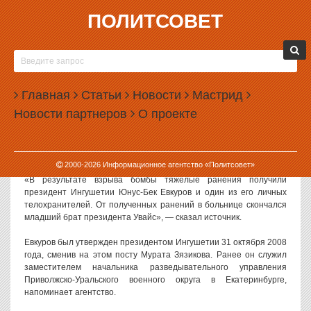
ПОЛИТСОВЕТ
22.06.2009, 09:51
ПРИ ПОКУШЕНИИ НА ПРЕЗИДЕНТА
ИНГУШЕТИИ ЮНУС-БЕКА ЕВКУРОВА ПОГИБ
Главная
ЕГО МЛАДШИЙ БРАТ УВАЙС
Статьи
Новости
Мастрид
Новости партнеров
О проекте
Младший брат президента Ингушетии Юнус-Бека Евкурова Увайс
погиб в результате покушения, организованного на главу
Ингушетии в понедельник утром, сообщил РИА «Новости»
источник в правоохранительных органах республики.
2000-
2026
Информационное агентство «Политсовет»
«В результате взрыва бомбы тяжелые ранения получили
президент Ингушетии Юнус-Бек Евкуров и один из его личных
телохранителей. От полученных ранений в больнице скончался
младший брат президента Увайс», — сказал источник.
Евкуров был утвержден президентом Ингушетии 31 октября 2008
года, сменив на этом посту Мурата Зязикова. Ранее он служил
заместителем начальника разведывательного управления
Приволжско-Уральского военного округа в Екатеринбурге,
напоминает агентство.