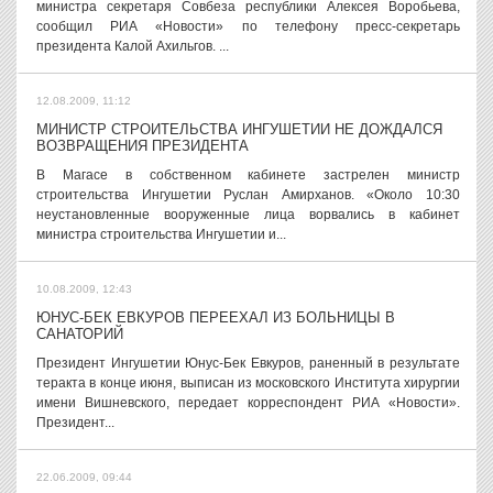
министра секретаря Совбеза республики Алексея Воробьева,
сообщил РИА «Новости» по телефону пресс-секретарь
президента Калой Ахильгов. ...
12.08.2009, 11:12
МИНИСТР СТРОИТЕЛЬСТВА ИНГУШЕТИИ НЕ ДОЖДАЛСЯ
ВОЗВРАЩЕНИЯ ПРЕЗИДЕНТА
В Магасе в собственном кабинете застрелен министр
строительства Ингушетии Руслан Амирханов. «Около 10:30
неустановленные вооруженные лица ворвались в кабинет
министра строительства Ингушетии и...
10.08.2009, 12:43
ЮНУС-БЕК ЕВКУРОВ ПЕРЕЕХАЛ ИЗ БОЛЬНИЦЫ В
САНАТОРИЙ
Президент Ингушетии Юнус-Бек Евкуров, раненный в результате
теракта в конце июня, выписан из московского Института хирургии
имени Вишневского, передает корреспондент РИА «Новости».
Президент...
22.06.2009, 09:44