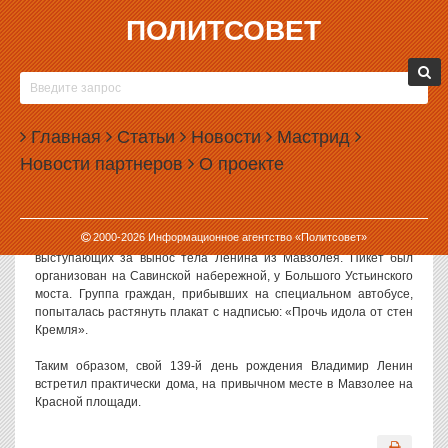
ПОЛИТСОВЕТ
22.04.2009, 14:53
ВЛАДИМИР УЛЬЯНОВ-ЛЕНИН ВСТРЕТИЛ ДЕНЬ
РОЖДЕНИЯ ДОМА
Главная
Статьи
Новости
Мастрид
Масштабных провокаций и столкновений сторонников и
Новости партнеров
О проекте
противников сохранения Мавзолея вождя мирового
пролетариата в день его рождения удалось избежать.
Как сообщает РИА «Новости», столичные милиционеры
2000-
2026
Информационное агентство «Политсовет»
задержали десять участников несанкционированной акции,
выступающих за вынос тела Ленина из Мавзолея. Пикет был
организован на Савинской набережной, у Большого Устьинского
моста. Группа граждан, прибывших на специальном автобусе,
попыталась растянуть плакат с надписью: «Прочь идола от стен
Кремля».
Таким образом, свой 139-й день рождения Владимир Ленин
встретил практически дома, на привычном месте в Мавзолее на
Красной площади.