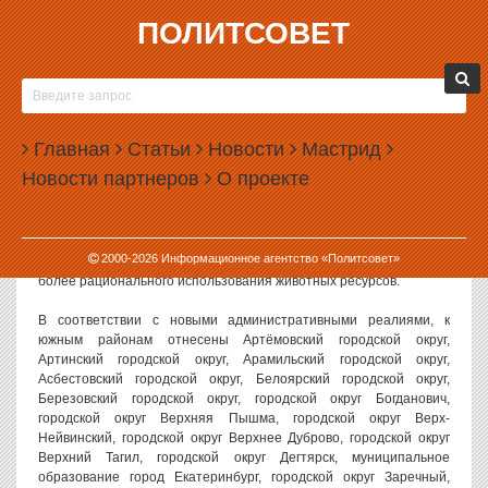
ПОЛИТСОВЕТ
17.04.2009, 10:35
СВЕРДЛОВЧАН РАЗДЕЛИЛИ НА «СЕВЕРНЫХ»
И «ЮЖНЫХ»
Главная
Статьи
Новости
Мастрид
Самое загадочное и непонятное подразделение правительства
Новости партнеров
О проекте
Свердловской области — Департамент по контролю за животным
миром — вполне по-военному разделило всех жителей Среднего
Урала на «северных» и «южных».
2000-
2026
Информационное агентство «Политсовет»
Причиной принятого решения чиновники назвали необходимость
более рационального использования животных ресурсов.
В соответствии с новыми административными реалиями, к
южным районам отнесены Артёмовский городской округ,
Артинский городской округ, Арамильский городской округ,
Асбестовский городской округ, Белоярский городской округ,
Березовский городской округ, городской округ Богданович,
городской округ Верхняя Пышма, городской округ Верх-
Нейвинский, городской округ Верхнее Дуброво, городской округ
Верхний Тагил, городской округ Дегтярск, муниципальное
образование город Екатеринбург, городской округ Заречный,