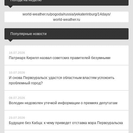
Погода на неделю
world-weather.ru/pogoda/russia/yekaterinburg/14days/
world-weather.ru
Популярные новости
16.07.2026
Патриарх Кирилл назвал советских правителей безумными
10.07.2026
И снова Первоуральск: удастся областным властям успокоить
проблемный город?
08.07.2026
Володин недоволен утечкой информации о премиях депутатам
23.07.2026
Будущее без Кабца: к чему приведет отставка мэра Первоуральска