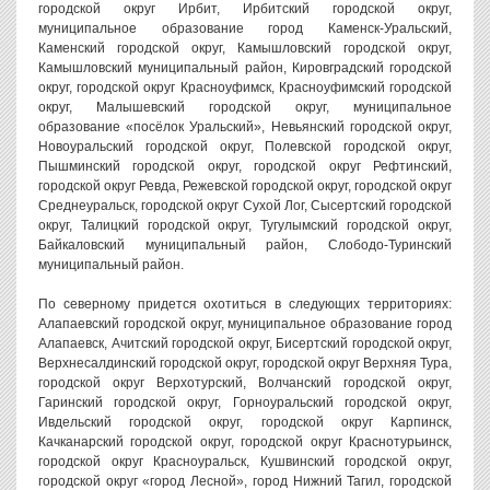
городской округ Ирбит, Ирбитский городской округ,
муниципальное образование город Каменск-Уральский,
Каменский городской округ, Камышловский городской округ,
Камышловский муниципальный район, Кировградский городской
округ, городской округ Красноуфимск, Красноуфимский городской
округ, Малышевский городской округ, муниципальное
образование «посёлок Уральский», Невьянский городской округ,
Новоуральский городской округ, Полевской городской округ,
Пышминский городской округ, городской округ Рефтинский,
городской округ Ревда, Режевской городской округ, городской округ
Среднеуральск, городской округ Сухой Лог, Сысертский городской
округ, Талицкий городской округ, Тугулымский городской округ,
Байкаловский муниципальный район, Слободо-Туринский
муниципальный район.
По северному придется охотиться в следующих территориях:
Алапаевский городской округ, муниципальное образование город
Алапаевск, Ачитский городской округ, Бисертский городской округ,
Верхнесалдинский городской округ, городской округ Верхняя Тура,
городской округ Верхотурский, Волчанский городской округ,
Гаринский городской округ, Горноуральский городской округ,
Ивдельский городской округ, городской округ Карпинск,
Качканарский городской округ, городской округ Краснотурьинск,
городской округ Красноуральск, Кушвинский городской округ,
городской округ «город Лесной», город Нижний Тагил, городской